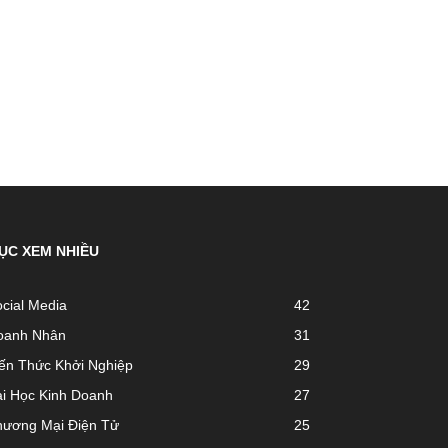
ỤC XEM NHIỀU
cial Media
42
oanh Nhân
31
ến Thức Khởi Nghiệp
29
ài Học Kinh Doanh
27
hương Mại Điện Tử
25