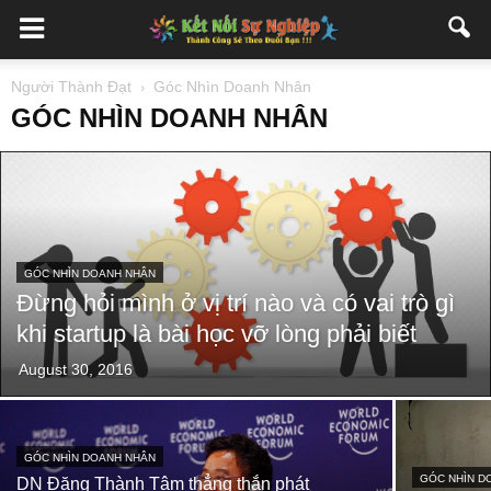
Người Thành Đạt
Góc Nhìn Doanh Nhân
GÓC NHÌN DOANH NHÂN
GÓC NHÌN DOANH NHÂN
Đừng hỏi mình ở vị trí nào và có vai trò gì
khi startup là bài học vỡ lòng phải biết
August 30, 2016
GÓC NHÌN DOANH NHÂN
GÓC NHÌN D
DN Đặng Thành Tâm thẳng thắn phát