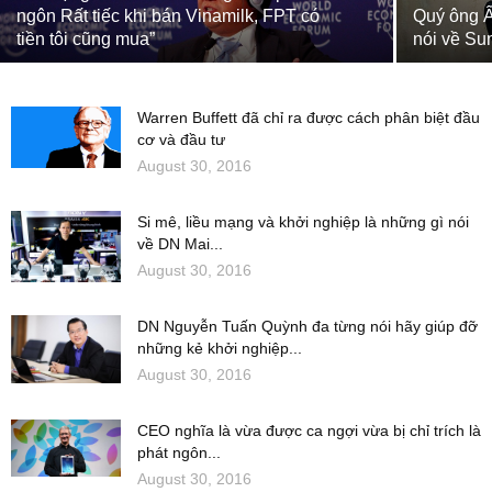
ngôn Rất tiếc khi bán Vinamilk, FPT có
Quý ông Ấ
tiền tôi cũng mua”
nói về Su
Warren Buffett đã chỉ ra được cách phân biệt đầu
cơ và đầu tư
August 30, 2016
Si mê, liều mạng và khởi nghiệp là những gì nói
về DN Mai...
August 30, 2016
DN Nguyễn Tuấn Quỳnh đa từng nói hãy giúp đỡ
những kẻ khởi nghiệp...
August 30, 2016
CEO nghĩa là vừa được ca ngợi vừa bị chỉ trích là
phát ngôn...
August 30, 2016