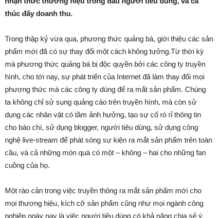
nhận thức thương hiệu trong đầu người tiêu dùng, và cả
thúc đẩy doanh thu.
Trong thập kỷ vừa qua, phương thức quảng bá, giới thiệu các sản
phẩm mới đã có sự thay đổi một cách không tưởng.Từ thời kỳ
mà phương thức quảng bá bị độc quyền bởi các công ty truyền
hình, cho tới nay, sự phát triển của Internet đã làm thay đổi mọi
phương thức mà các công ty dùng để ra mắt sản phẩm. Chúng
ta không chỉ sử sụng quảng cáo trên truyền hình, mà còn sử
dụng các nhân vật có tầm ảnh hưởng, tạo sự cố rò rỉ thông tin
cho báo chí, sử dụng blogger, người tiêu dùng, sử dụng công
nghệ live-stream để phát sóng sự kiện ra mắt sản phẩm trên toàn
cầu, và cả những món quà có một – không – hai cho những fan
cuồng của họ.
Một rào cản trong việc truyền thông ra mắt sản phẩm mới cho
mọi thương hiệu, kích cỡ sản phẩm cũng như mọi ngành công
nghiệp ngày nay là việc người tiêu dùng có khả năng chia sẻ ý