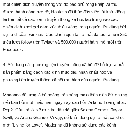
một chiến dịch truyền thông với độ bao phủ rộng khắp và thu
được thành công rực rỡ, Hostess đã thúc đẩy việc tái khởi động
lại trên tất cả các kênh truyền thông xã hội, tập trung vào các
chiến dịch khơi gợi cảm xúc thiếu vắng trong người tiêu dùng bởi
sự ra đi của Twinkies. Các chiến dịch tái ra mắt đã tạo ra hơn 350
triệu lượt follow trên Twitter và 500.000 người hâm mộ mới trên
Facebook.
4. Sử dụng các phương tiện truyền thông xã hội để hỗ trợ ra mắt
sẳn phẩm bằng cách xác định mục tiêu nhân khẩu học và
phương tiện truyền thông xã hội ưa thích của người tiêu dùng
Madonna đã từng là bà hoàng trên sóng radio thập niên 80, nhưng
nếu bạn hỏi một thiếu niên ngày nay câu hỏi “Ai là nữ hoàng nhạc
Pop?” Câu trả lời sẽ rơi vào đâu đó giữa Selena Gomez, Taylor
Swift, và Ariana Grande. Vì vậy, để khởi động sự ra mắt ca khúc
mới “Living for Love”, Madonna đã không sử dụng các kênh