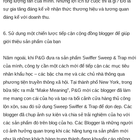
rộng lượng fan của mình. Những lợi ích từ cuộc thi là gì? Đó là
sự gia tăng đáng kể về nhận thức thương hiệu và tương quan
đáng kể với doanh thu.
6. Sử dụng một chiến lược tiếp cận cộng đồng blogger để giúp
giới thiệu sản phẩm của bạn
Năm ngoái, khi P&G đưa ra sản phẩm Swiffer Sweep & Trap mới
của mình, công ty cần một cách mới để tiếp cận các mục tiêu
nhân khẩu học – các bậc cha mẹ và các chủ nhà thông qua
phương tiện truyền thông xã hội. Tại thành phố New York, trong
bữa tiệc ra mắt “Make Meaning”, P&G mời các blogger đã làm
mẹ mang con cái của họ và tạo ra bối cảnh cửa hàng thủ công
lộn xộn, sau đó sử dụng Sweep Swiffer & Trap để dọn dẹp. Các
blogger đã chụp ảnh sự kiện và chia sẻ trải nghiệm của họ với
các sản phẩm đó trên blog của họ. Các Blogger là những người
có ảnh hưởng quan trọng khi các hãng tung ra sản phẩm mới
như là những khách hàng trung thành đang khuyến cáo những