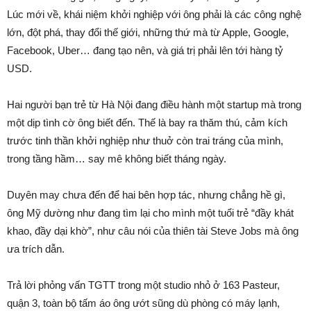
Lúc mới về, khái niệm khởi nghiệp với ông phải là các công nghệ
lớn, đột phá, thay đổi thế giới, những thứ mà từ Apple, Google,
Facebook, Uber… đang tạo nên, và giá trị phải lên tới hàng tỷ
USD.
Hai người bạn trẻ từ Hà Nội đang điều hành một startup mà trong
một dịp tình cờ ông biết đến. Thế là bay ra thăm thú, cảm kích
trước tinh thần khởi nghiệp như thuở còn trai tráng của mình,
trong tầng hầm… say mê không biết tháng ngày.
Duyên may chưa đến để hai bên hợp tác, nhưng chẳng hề gì,
ông Mỹ dường như đang tìm lại cho mình một tuổi trẻ “đầy khát
khao, đầy dại khờ”, như câu nói của thiên tài Steve Jobs mà ông
ưa trích dẫn.
Trả lời phỏng vấn TGTT trong một studio nhỏ ở 163 Pasteur,
quận 3, toàn bộ tấm áo ông ướt sũng dù phòng có máy lạnh,