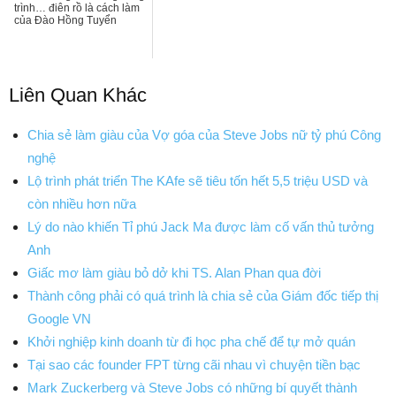
trình… điên rồ là cách làm
của Ðào Hồng Tuyển
Liên Quan Khác
Chia sẻ làm giàu của Vợ góa của Steve Jobs nữ tỷ phú Công
nghệ
Lộ trình phát triển The KAfe sẽ tiêu tốn hết 5,5 triệu USD và
còn nhiều hơn nữa
Lý do nào khiến Tỉ phú Jack Ma được làm cố vấn thủ tưởng
Anh
Giấc mơ làm giàu bỏ dở khi TS. Alan Phan qua đời
Thành công phải có quá trình là chia sẻ của Giám đốc tiếp thị
Google VN
Khởi nghiệp kinh doanh từ đi học pha chế để tự mở quán
Tại sao các founder FPT từng cãi nhau vì chuyện tiền bạc
Mark Zuckerberg và Steve Jobs có những bí quyết thành