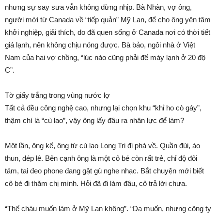
nhưng sự say sưa vẫn không dừng nhịp. Bà Nhàn, vợ ông,
người mới từ Canada về “tiếp quản” Mỹ Lan, để cho ông yên tâm
khởi nghiệp, giải thích, do đã quen sống ở Canada nơi có thời tiết
giá lạnh, nên không chịu nóng được. Bà bảo, ngôi nhà ở Việt
Nam của hai vợ chồng, “lúc nào cũng phải để máy lạnh ở 20 độ
C”.
Tờ giấy trắng trong vùng nước lợ
Tất cả đều công nghệ cao, nhưng lại chọn khu “khỉ ho cò gáy”,
thậm chí là “cù lao”, vậy ông lấy đâu ra nhân lực để làm?
Một lần, ông kể, ông từ cù lao Long Trị đi phà về. Quần đùi, áo
thun, dép lê. Bên cạnh ông là một cô bé còn rất trẻ, chỉ độ đôi
tám, tai đeo phone đang gật gù nghe nhạc. Bắt chuyện mới biết
cô bé đi thăm chị mình. Hỏi đã đi làm đâu, cô trả lời chưa.
“Thế cháu muốn làm ở Mỹ Lan không”. “Dạ muốn, nhưng công ty