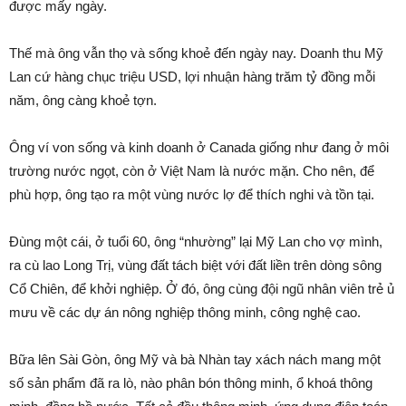
được mấy ngày.
Thế mà ông vẫn thọ và sống khoẻ đến ngày nay. Doanh thu Mỹ
Lan cứ hàng chục triệu USD, lợi nhuận hàng trăm tỷ đồng mỗi
năm, ông càng khoẻ tợn.
Ông ví von sống và kinh doanh ở Canada giống như đang ở môi
trường nước ngọt, còn ở Việt Nam là nước mặn. Cho nên, để
phù hợp, ông tạo ra một vùng nước lợ để thích nghi và tồn tại.
Đùng một cái, ở tuổi 60, ông “nhường” lại Mỹ Lan cho vợ mình,
ra cù lao Long Trị, vùng đất tách biệt với đất liền trên dòng sông
Cổ Chiên, để khởi nghiệp. Ở đó, ông cùng đội ngũ nhân viên trẻ ủ
mưu về các dự án nông nghiệp thông minh, công nghệ cao.
Bữa lên Sài Gòn, ông Mỹ và bà Nhàn tay xách nách mang một
số sản phẩm đã ra lò, nào phân bón thông minh, ổ khoá thông