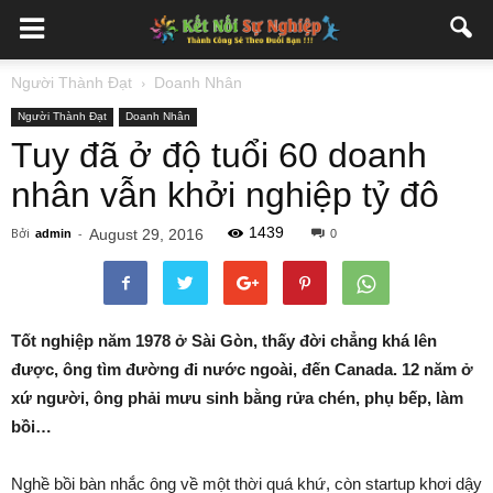
Người Thành Đạt
Doanh Nhân
Người Thành Đạt
Doanh Nhân
Tuy đã ở độ tuổi 60 doanh
nhân vẫn khởi nghiệp tỷ đô
1439
Bởi
-
August 29, 2016
admin
0
Tốt nghiệp năm 1978 ở Sài Gòn, thấy đời chẳng khá lên
được, ông tìm đường đi nước ngoài, đến Canada. 12 năm ở
xứ người, ông phải mưu sinh bằng rửa chén, phụ bếp, làm
bồi…
Nghề bồi bàn nhắc ông về một thời quá khứ, còn startup khơi dậy