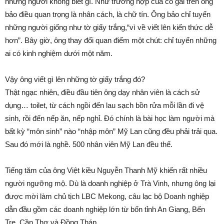
những người không biết gì. Như trường hợp của cô gái trên ông
bảo điều quan trọng là nhân cách, là chữ tín. Ông bảo chỉ tuyển
những người giống như tờ giấy trắng,“vì về viết lên kiến thức dễ
hơn”. Bây giờ, ông thay đổi quan điểm một chút: chỉ tuyển những
ai có kinh nghiệm dưới một năm.
Vậy ông viết gì lên những tờ giấy trắng đó?
Thật ngạc nhiên, điều đầu tiên ông dạy nhân viên là cách sử
dụng… toilet, từ cách ngồi đến lau sạch bồn rửa mỗi lần đi vệ
sinh, rồi đến nếp ăn, nếp nghỉ. Đó chính là bài học làm người mà
bất kỳ “môn sinh” nào “nhập môn” Mỹ Lan cũng đều phải trải qua.
Sau đó mới là nghề. 500 nhân viên Mỹ Lan đều thế.
Tiếng tăm của ông Việt kiều Nguyễn Thanh Mỹ khiến rất nhiều
người ngưỡng mộ. Dù là doanh nghiệp ở Trà Vinh, nhưng ông lại
được mời làm chủ tịch LBC Mekong, câu lạc bộ Doanh nghiệp
dẫn đầu gồm các doanh nghiệp lớn từ bốn tỉnh An Giang, Bến
Tre, Cần Thơ và Đồng Tháp.