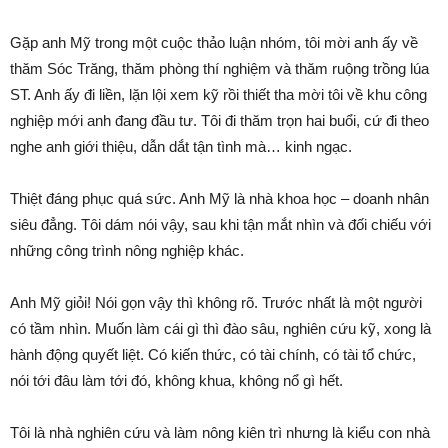
Gặp anh Mỹ trong một cuộc thảo luận nhóm, tôi mời anh ấy về
thăm Sóc Trăng, thăm phòng thí nghiệm và thăm ruộng trồng lúa
ST. Anh ấy đi liền, lặn lội xem kỹ rồi thiết tha mời tôi về khu công
nghiệp mới anh đang đầu tư. Tôi đi thăm trọn hai buổi, cứ đi theo
nghe anh giới thiệu, dẫn dắt tận tình mà… kinh ngạc.
Thiệt đáng phục quá sức. Anh Mỹ là nhà khoa học – doanh nhân
siêu đẳng. Tôi dám nói vậy, sau khi tận mắt nhìn và đối chiếu với
những công trình nông nghiệp khác.
Anh Mỹ giỏi! Nói gọn vậy thì không rõ. Trước nhất là một người
có tầm nhìn. Muốn làm cái gì thì đào sâu, nghiên cứu kỹ, xong là
hành động quyết liệt. Có kiến thức, có tài chính, có tài tổ chức,
nói tới đâu làm tới đó, không khua, không nổ gì hết.
Tôi là nhà nghiên cứu và làm nông kiên trì nhưng là kiểu con nhà