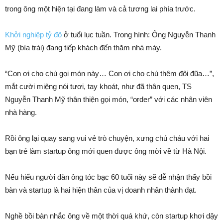
trong ông một hiện tại đang làm và cả tương lai phía trước.
Khởi nghiệp tỷ đô
ở tuổi lục tuần. Trong hình: Ông Nguyễn Thanh
Mỹ (bìa trái) đang tiếp khách đến thăm nhà máy.
“Con ơi cho chú gọi món này… Con ơi cho chú thêm đôi đũa…”,
mắt cười miệng nói tươi, tay khoát, như đã thân quen, TS
Nguyễn Thanh Mỹ thân thiện gọi món, “order” với các nhân viên
nhà hàng.
Rồi ông lại quay sang vui vẻ trò chuyện, xưng chú cháu với hai
bạn trẻ làm startup ông mới quen được ông mời về từ Hà Nội.
Nếu hiểu người đàn ông tóc bạc 60 tuổi này sẽ dễ nhận thấy bồi
bàn và startup là hai hiện thân của vị doanh nhân thành đạt.
Nghề bồi bàn nhắc ông về một thời quá khứ, còn startup khơi dậy