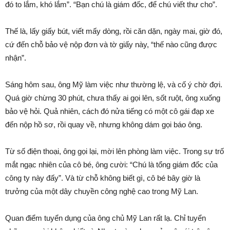
đó to lắm, khó lắm”. “Bạn chú là giám đốc, để chú viết thư cho”.
Thế là, lấy giấy bút, viết mấy dòng, rồi căn dặn, ngày mai, giờ đó,
cứ đến chỗ bảo vệ nộp đơn và tờ giấy này, “thế nào cũng được
nhận”.
Sáng hôm sau, ông Mỹ làm việc như thường lệ, và cố ý chờ đợi.
Quá giờ chừng 30 phút, chưa thấy ai gọi lên, sốt ruột, ông xuống
bảo vệ hỏi. Quả nhiên, cách đó nửa tiếng có một cô gái đạp xe
đến nộp hồ sơ, rồi quay về, nhưng không dám gọi báo ông.
Từ số điện thoại, ông gọi lại, mời lên phòng làm việc. Trong sự trố
mắt ngạc nhiên của cô bé, ông cười: “Chú là tổng giám đốc của
công ty này đấy”. Và từ chỗ không biết gì, cô bé bây giờ là
trưởng của một dây chuyền công nghệ cao trong Mỹ Lan.
Quan điểm tuyển dụng của ông chủ Mỹ Lan rất lạ. Chỉ tuyển