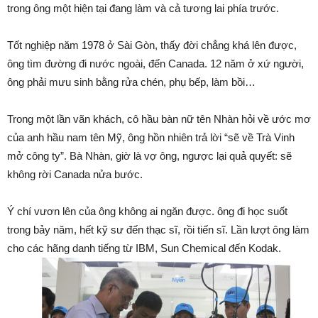
trong ông một hiện tại đang làm và cả tương lai phía trước.
Tốt nghiệp năm 1978 ở Sài Gòn, thấy đời chẳng khá lên được,
ông tìm đường đi nước ngoài, đến Canada. 12 năm ở xứ người,
ông phải mưu sinh bằng rửa chén, phụ bếp, làm bồi…
Trong một lần vãn khách, cô hầu bàn nữ tên Nhàn hỏi về ước mơ
của anh hầu nam tên Mỹ, ông hồn nhiên trả lời “sẽ về Trà Vinh
mở công ty”. Bà Nhàn, giờ là vợ ông, ngược lại quả quyết: sẽ
không rời Canada nửa bước.
Ý chí vươn lên của ông không ai ngăn được. ông đi học suốt
trong bảy năm, hết kỹ sư đến thạc sĩ, rồi tiến sĩ. Lần lượt ông làm
cho các hãng danh tiếng từ IBM, Sun Chemical đến Kodak.