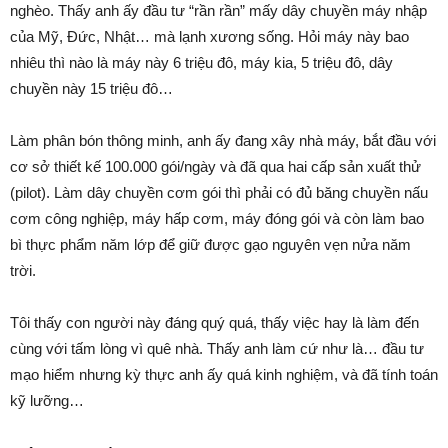
nghèo. Thấy anh ấy đầu tư “rần rần” mấy dây chuyền máy nhập
của Mỹ, Đức, Nhật… mà lạnh xương sống. Hỏi máy này bao
nhiêu thì nào là máy này 6 triệu đô, máy kia, 5 triệu đô, dây
chuyền này 15 triệu đô…
Làm phân bón thông minh, anh ấy đang xây nhà máy, bắt đầu với
cơ sở thiết kế 100.000 gói/ngày và đã qua hai cấp sản xuất thử
(pilot). Làm dây chuyền cơm gói thì phải có đủ băng chuyền nấu
cơm công nghiệp, máy hấp cơm, máy đóng gói và còn làm bao
bì thực phẩm năm lớp để giữ được gạo nguyên vẹn nửa năm
trời.
Tôi thấy con người này đáng quý quá, thấy việc hay là làm đến
cùng với tấm lòng vì quê nhà. Thấy anh làm cứ như là… đầu tư
mạo hiểm nhưng kỳ thực anh ấy quá kinh nghiệm, và đã tính toán
kỹ lưỡng…