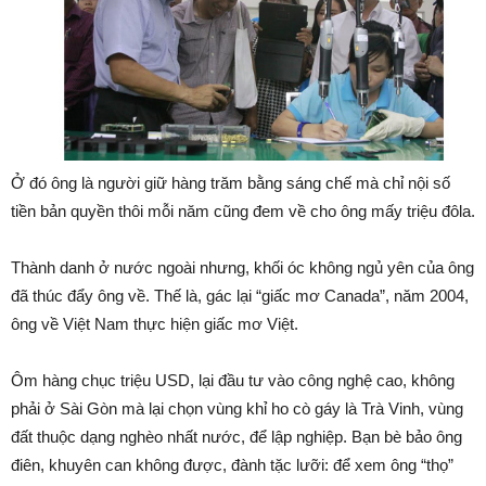
Ở đó ông là người giữ hàng trăm bằng sáng chế mà chỉ nội số
tiền bản quyền thôi mỗi năm cũng đem về cho ông mấy triệu đôla.
Thành danh ở nước ngoài nhưng, khối óc không ngủ yên của ông
đã thúc đẩy ông về. Thế là, gác lại “giấc mơ Canada”, năm 2004,
ông về Việt Nam thực hiện giấc mơ Việt.
Ôm hàng chục triệu USD, lại đầu tư vào công nghệ cao, không
phải ở Sài Gòn mà lại chọn vùng khỉ ho cò gáy là Trà Vinh, vùng
đất thuộc dạng nghèo nhất nước, để lập nghiệp. Bạn bè bảo ông
điên, khuyên can không được, đành tặc lưỡi: để xem ông “thọ”