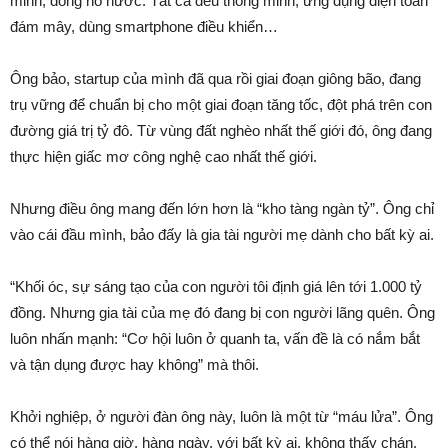
minh, đồng hồ nước. Tất cả đều thông minh, ứng dụng điện toán
đám mây, dùng smartphone điều khiển…
Ông bảo, startup của mình đã qua rồi giai đoạn giông bão, đang
trụ vững để chuẩn bị cho một giai đoạn tăng tốc, đột phá trên con
đường giá trị tỷ đô. Từ vùng đất nghèo nhất thế giới đó, ông đang
thực hiện giấc mơ công nghệ cao nhất thế giới.
Nhưng điều ông mang đến lớn hơn là “kho tàng ngàn tỷ”. Ông chỉ
vào cái đầu mình, bảo đấy là gia tài người mẹ dành cho bất kỳ ai.
“Khối óc, sự sáng tạo của con người tôi định giá lên tới 1.000 tỷ
đồng. Nhưng gia tài của mẹ đó đang bị con người lãng quên. Ông
luôn nhấn mạnh: “Cơ hội luôn ở quanh ta, vấn đề là có nắm bắt
và tận dụng được hay không” mà thôi.
Khởi nghiệp, ở người đàn ông này, luôn là một từ “máu lửa”. Ông
có thể nói hàng giờ, hàng ngày, với bất kỳ ai, không thấy chán.