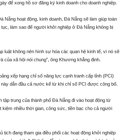
 ngày để xong hồ sơ đăng ký kinh doanh cho doanh nghiệp.
 Đà Nẵng hoạt động, kinh doanh, Đà Nẵng sẽ làm giúp toàn
 tục, làm sao để người khởi nghiệp ở Đà Nẵng không bị
 luật không nên hình sự hóa các quan hệ kinh tế, vì nó sẽ
và của xã hội nói chung”, ông Khương khẳng định.
bảng xếp hạng chỉ số năng lực cạnh tranh cấp tỉnh (PCI)
ố này dẫn đầu cả nước kể từ khi chỉ số PCI được công bố.
 tập trung của thành phố Đà Nẵng đi vào hoạt động từ
ết kiệm nhiều thời gian, công sức, tiền bạc cho cả người
chủ tịch đang tham gia điều phối các hoạt động khởi nghiệp