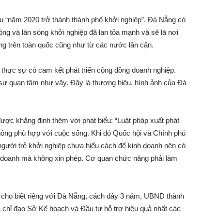
êu “năm 2020 trở thành thành phố khởi nghiệp”. Đà Nẵng có
đông và làn sóng khởi nghiệp đã lan tỏa mạnh và sẽ là nơi
ơng trên toàn quốc cũng như từ các nước lân cận.
thực sự có cam kết phát triển cộng đồng doanh nghiệp.
sự quan tâm như vậy. Đây là thương hiệu, hình ảnh của Đà
 được khẳng định thêm với phát biểu: “Luật pháp xuất phát
hông phù hợp với cuộc sống. Khi đó Quốc hội và Chính phủ
người trẻ khởi nghiệp chưa hiểu cách để kinh doanh nên có
nh doanh mà không xin phép. Cơ quan chức năng phải làm
 cho biết riêng với Đà Nẵng, cách đây 3 năm, UBND thành
ã chỉ đạo Sở Kế hoạch và Đầu tư hỗ trợ hiệu quả nhất các