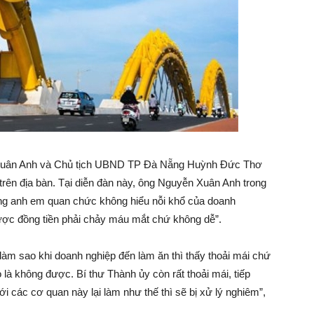
Làm
Giàu
–
 Xuân Anh và Chủ tịch UBND TP Đà Nẵng Huỳnh Đức Thơ
 trên địa bàn. Tại diễn đàn này, ông Nguyễn Xuân Anh trong
rạng anh em quan chức không hiểu nỗi khổ của doanh
được đồng tiền phải chảy máu mắt chứ không dễ”.
Kỹ
làm sao khi doanh nghiệp đến làm ăn thì thấy thoải mái chứ
ỏ là không được. Bí thư Thành ủy còn rất thoải mái, tiếp
các cơ quan này lại làm như thế thì sẽ bị xử lý nghiêm”,
Năng