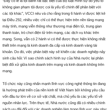
“Đây có lẽ là tội danh rất đặc biệt của Bộ luật Hình sự do yếu tố
không gian phạm tội được coi là yếu tố chính để phân biệt với
các tội khác”, VCCI nêu và cho rằng trong 6 hành vi được liệt kê
tại Điều 292, nhiều việc chỉ có thể thực hiện trên nền tảng mạng
máy tính, mạng viễn thông như thương mại điện tử, trung gian
thanh toán, trò chơi điện tử trên mạng, các dịch vụ khác trên
mạng. Song, vẫn có 2 hành vi có thể được thực hiện không nhất
thiết trên mạng là kinh doanh đa cấp và kinh doanh vàng tài
khoản. Do đó, việc phân biệt này sẽ khiến các doanh nghiệp nảy
sinh câu hỏi: Vì sao chính sách hình sự của Nhà nước lại phân
biệt đối xử giữa kinh doanh trên mạng và kinh doanh không trên
mạng.
Tổ chức này cũng nhấn mạnh lĩnh vực công nghệ thông tin đang
là hướng phát triển của nền kinh tế Việt Nam bởi không yêu cầu
vốn đầu tư lớn về cơ sở vật chất, mà chủ yếu là các yếu tố về
nguồn nhân lực. Trên thực tế, Nhà nước cũng đã có nhiều chính
sách ưu đãi đối với các doanh nghiệp làm trong lĩnh vực này như