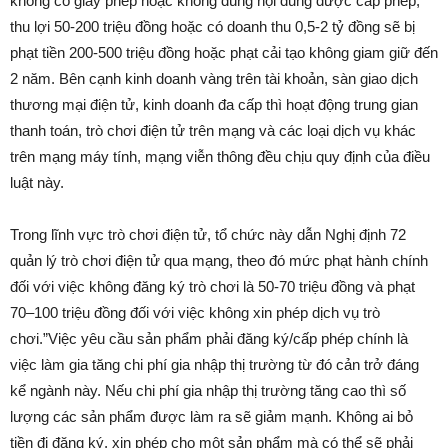
không có giấy phép hoặc không đúng nội dung được cấp phép,
thu lợi 50-200 triệu đồng hoặc có doanh thu 0,5-2 tỷ đồng sẽ bị
phạt tiền 200-500 triệu đồng hoặc phạt cải tạo không giam giữ đến
2 năm. Bên cạnh kinh doanh vàng trên tài khoản, sàn giao dịch
thương mại điện tử, kinh doanh đa cấp thì hoạt động trung gian
thanh toán, trò chơi điện tử trên mạng và các loại dịch vụ khác
trên mạng máy tính, mạng viễn thông đều chịu quy định của điều
luật này.
Trong lĩnh vực trò chơi điện tử, tổ chức này dẫn Nghị định 72
quản lý trò chơi điện tử qua mạng, theo đó mức phạt hành chính
đối với việc không đăng ký trò chơi là 50-70 triệu đồng và phạt
70–100 triệu đồng đối với việc không xin phép dịch vụ trò
chơi.”Việc yêu cầu sản phẩm phải đăng ký/cấp phép chính là
việc làm gia tăng chi phí gia nhập thị trường từ đó cản trở đáng
kể ngành này. Nếu chi phí gia nhập thị trường tăng cao thì số
lượng các sản phẩm được làm ra sẽ giảm mạnh. Không ai bỏ
tiền đi đăng ký, xin phép cho một sản phẩm mà có thể sẽ phải