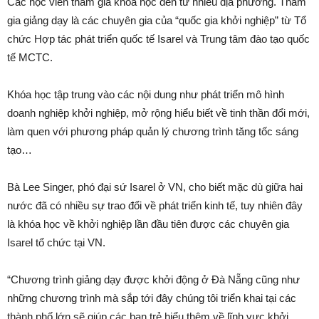
Các học viên tham gia khóa học đến từ nhiều địa phương. Tham
gia giảng dạy là các chuyên gia của “quốc gia khởi nghiệp” từ Tổ
chức Hợp tác phát triển quốc tế Isarel và Trung tâm đào tạo quốc
tế MCTC.
Khóa học tập trung vào các nội dung như phát triển mô hình
doanh nghiệp khởi nghiệp, mở rộng hiểu biết về tinh thần đổi mới,
làm quen với phương pháp quản lý chương trình tăng tốc sáng
tạo…
Bà Lee Singer, phó đại sứ Isarel ở VN, cho biết mặc dù giữa hai
nước đã có nhiều sự trao đổi về phát triển kinh tế, tuy nhiên đây
là khóa học về khởi nghiệp lần đầu tiên được các chuyên gia
Isarel tổ chức tại VN.
“Chương trình giảng dạy được khởi động ở Đà Nẵng cũng như
những chương trình mà sắp tới đây chúng tôi triển khai tại các
thành phố lớn sẽ giúp các bạn trẻ hiểu thêm về lĩnh vực khởi