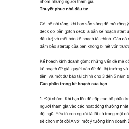
nhóm những người tham gia.
Thuyết phục nhà đầu tư
Có thể nói rằng, khi bạn sẵn sàng để mở rộng ý
deck cơ bản (pitch deck là bản kế hoạch start u
đầu tư) và một bản kế hoạch tài chính. Cần có m
đảm bảo startup của bạn không bị hết vốn trướ
Kế hoạch kinh doanh gồm: những vấn đề mà côn
kế hoạch để giải quyết vấn đề đó, thị trường v
tiền; và một dự báo tài chính cho 3 đến 5 năm t
Các phần trong kế hoạch của bạn
1. Đội nhóm. Khi bạn lên đề cập các bộ phận t
người tham gia vào các hoạt động thường nhật
đội ngũ. Yếu tố con người là tất cả trong một cô
sẽ chọn một đội A với một ý tưởng kinh doanh 