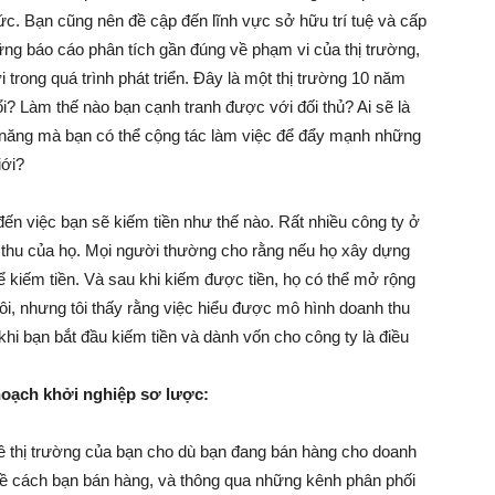
ức. Bạn cũng nên đề cập đến lĩnh vực sở hữu trí tuệ và cấp
ng báo cáo phân tích gần đúng về phạm vi của thị trường,
i trong quá trình phát triển. Đây là một thị trường 10 năm
ổi? Làm thế nào bạn cạnh tranh được với đối thủ? Ai sẽ là
iềm năng mà bạn có thể cộng tác làm việc để đẩy mạnh những
iới?
đến việc bạn sẽ kiếm tiền như thế nào. Rất nhiều công ty ở
nh thu của họ. Mọi người thường cho rằng nếu họ xây dựng
 kiếm tiền. Và sau khi kiếm được tiền, họ có thể mở rộng
ôi, nhưng tôi thấy rằng việc hiểu được mô hình doanh thu
 khi bạn bắt đầu kiếm tiền và dành vốn cho công ty là điều
hoạch khởi nghiệp sơ lược:
ề thị trường của bạn cho dù bạn đang bán hàng cho doanh
ề cách bạn bán hàng, và thông qua những kênh phân phối