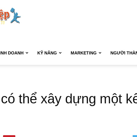
Kết
Nối
INH DOANH
KỸ NĂNG
MARKETING
NGƯỜI THÀ
Sự
 có thể xây dựng một k
Nghiệp