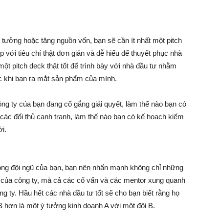
 tưởng hoặc tăng nguồn vốn, bạn sẽ cần ít nhất một pitch
Làm
p với tiêu chí thật đơn giản và dễ hiểu để thuyết phục nhà
ột pitch deck thật tốt để trình bày với nhà đầu tư nhằm
c khi bạn ra mắt sản phẩm của mình.
Giàu
g ty của bạn đang cố gắng giải quyết, làm thế nào bạn có
à các đối thủ cạnh tranh, làm thế nào bạn có kế hoạch kiếm
ới.
rong đội ngũ của bạn, bạn nên nhấn mạnh không chỉ những
 của công ty, mà cả các cố vấn và các mentor xung quanh
ng ty. Hầu hết các nhà đầu tư tốt sẽ cho bạn biết rằng họ
B hơn là một ý tưởng kinh doanh A với một đội B.