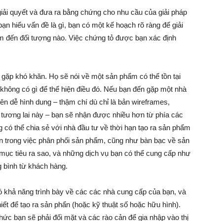
iải quyết và đưa ra bằng chứng cho nhu cầu của giải pháp
ạn hiểu vấn đề là gì, bạn có một kế hoạch rõ ràng để giải
ắm đến đối tượng nào. Việc chứng tỏ được bạn xác định
 gặp khó khăn. Họ sẽ nói về một sản phẩm có thể tồn tại
 không có gì để thể hiện điều đó. Nếu bạn đến gặp một nhà
ên dễ hình dung – thậm chí dù chỉ là bản wireframes,
tương lai này – bạn sẽ nhận được nhiều hơn từ phía các
 có thể chia sẻ với nhà đầu tư về thời hạn tạo ra sản phẩm
 trong việc phân phối sản phẩm, cũng như bàn bạc về sản
 mục tiêu ra sao, và những dịch vụ bạn có thể cung cấp như
g bình từ khách hàng.
có khả năng trình bày về các các nhà cung cấp của bạn, và
ết để tạo ra sản phẩn (hoặc kỹ thuật số hoặc hữu hình).
ức bạn sẽ phải đối mặt và các rào cản để gia nhập vào thị