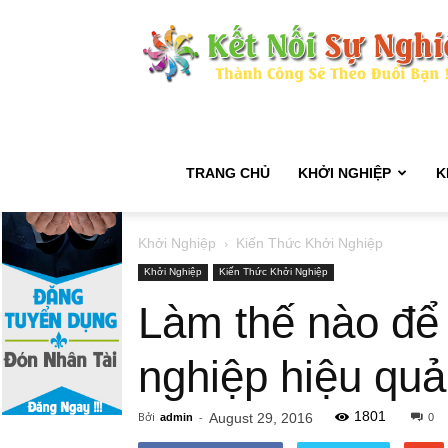
TRANG CHỦ
KHỞI NGHIỆP
K
Khởi Nghiệp
Kiến Thức Khởi Nghiệp
Khởi Nghiệp
Kiến Thức Khởi Nghiệp
Làm thế nào để
nghiệp hiệu quả
1801
Bởi
-
August 29, 2016
admin
0