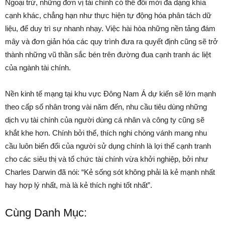
Ngoại trừ, những đơn vị tài chính có thể đổi mới đa dạng khía
cạnh khác, chẳng hạn như thực hiện tự động hóa phân tách dữ
liệu, để duy trì sự nhanh nhạy. Việc hài hòa những nền tảng đám
mây và đơn giản hóa các quy trình đưa ra quyết định cũng sẽ trở
thành những vũ thần sắc bén trên đường đua cạnh tranh ác liệt
của ngành tài chính.
Nền kinh tế mạng tại khu vực Đông Nam Á dự kiến sẽ lớn mạnh
theo cấp số nhân trong vài năm đến, nhu cầu tiêu dùng những
dịch vụ tài chính của người dùng cá nhân và công ty cũng sẽ
khắt khe hơn. Chính bởi thế, thích nghi chóng vánh mang nhu
cầu luôn biến đổi của người sử dụng chính là lợi thế cạnh tranh
cho các siêu thị và tổ chức tài chính vừa khởi nghiệp, bởi như
Charles Darwin đã nói: “Kẻ sống sót không phải là kẻ mạnh nhất
hay hợp lý nhất, mà là kẻ thích nghi tốt nhất”.
Cùng Danh Mục: