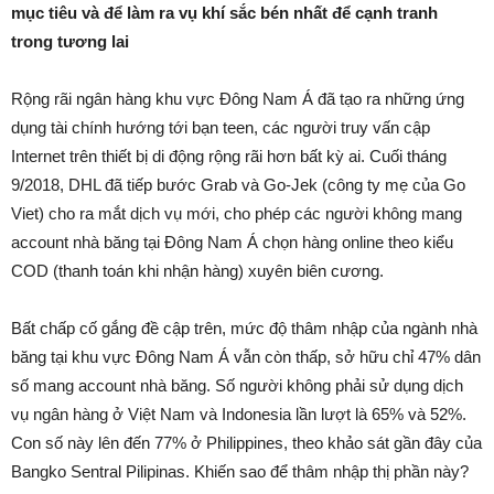
mục tiêu và để làm ra vụ khí sắc bén nhất để cạnh tranh
trong tương lai
Rộng rãi ngân hàng khu vực Đông Nam Á đã tạo ra những ứng
dụng tài chính hướng tới bạn teen, các người truy vấn cập
Internet trên thiết bị di động rộng rãi hơn bất kỳ ai. Cuối tháng
9/2018, DHL đã tiếp bước Grab và Go-Jek (công ty mẹ của Go
Viet) cho ra mắt dịch vụ mới, cho phép các người không mang
account nhà băng tại Đông Nam Á chọn hàng online theo kiểu
COD (thanh toán khi nhận hàng) xuyên biên cương.
Bất chấp cố gắng đề cập trên, mức độ thâm nhập của ngành nhà
băng tại khu vực Đông Nam Á vẫn còn thấp, sở hữu chỉ 47% dân
số mang account nhà băng. Số người không phải sử dụng dịch
vụ ngân hàng ở Việt Nam và Indonesia lần lượt là 65% và 52%.
Con số này lên đến 77% ở Philippines, theo khảo sát gần đây của
Bangko Sentral Pilipinas. Khiến sao để thâm nhập thị phần này?