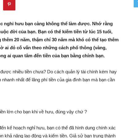
–
 lúc nghỉ hưu bạn càng không thể làm được. Nhớ rằng
 cuộc đời của bạn. Bạn có thể kiếm tiền từ lúc 15 tuổi,
g thêm 20 năm, thậm chí 30 năm mà khó có thể tạo thêm
Khởi
hờ ai đó cố vấn theo những cách phổ thông (vàng,
ng ai quan tâm đến tiền của bạn bằng chính bạn.
ỹ được nhiều tiền chưa? Do cách quản lý tài chính kém hay
Nghiệp
 nhanh nhất để lãng phí tiền của gia đình bạn mà bạn cần
–
iền lớn cho bạn khi về hưu, đúng vậy chứ ?
đến kế hoạch nghỉ hưu, bạn có thể đã hình dung chính xác
òn khả năng lao động và kiếm tiền. Giả sử bạn trung thành