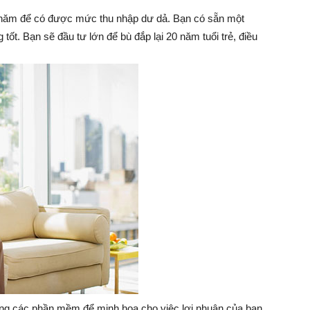
0 năm để có được mức thu nhập dư dả. Bạn có sẵn một
tốt. Bạn sẽ đầu tư lớn để bù đắp lại 20 năm tuổi trẻ, điều
dụng các phần mềm để minh hoạ cho việc lợi nhuận của bạn