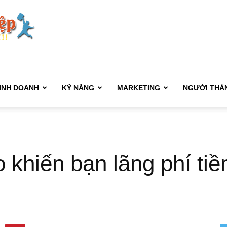
Kết
Nối
INH DOANH
KỸ NĂNG
MARKETING
NGƯỜI THÀ
Sự
 khiến bạn lãng phí tiề
Nghiệp