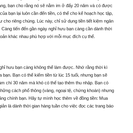
Làm
n hàng, bạn cho rằng nó sẽ nằm im ở đấy 20 năm và có được
ủa bạn lại luôn cần đến tiền, có thể cho kế hoạch học tập,
 cho riêng chúng. Lúc này, chỉ sử dụng tiền tiết kiệm ngân
y. Càng tiến đến gần ngày nghỉ hưu bạn càng cần dành thời
Giàu
khoản khác nhau phù hợp với mỗi mục đích cụ thể.
–
 nghỉ hưu bạn càng không thể làm được. Nhớ rằng thời kì
của bạn. Bạn có thể kiếm tiền từ lúc 15 tuổi, nhưng bạn sẽ
ậm chí 30 năm mà khó có thể tạo thêm thu nhập. Bạn có
 những cách phổ thông (vàng, ngoại tệ, chứng khoán) nhưng
Kỹ
ằng chính bạn. Hãy tự mình học thêm về đồng tiền: Mua
iản là dành thời gian hàng tuần cho việc đọc các trang báo
Năng