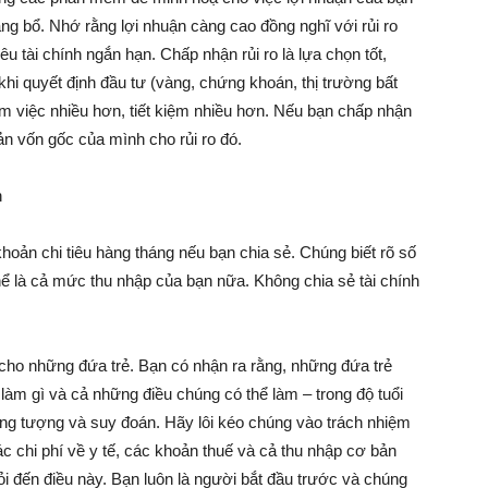
ng bổ. Nhớ rằng lợi nhuận càng cao đồng nghĩ với rủi ro
 tài chính ngắn hạn. Chấp nhận rủi ro là lựa chọn tốt,
hi quyết định đầu tư (vàng, chứng khoán, thị trường bất
m việc nhiều hơn, tiết kiệm nhiều hơn. Nếu bạn chấp nhận
ản vốn gốc của mình cho rủi ro đó.
h
hoản chi tiêu hàng tháng nếu bạn chia sẻ. Chúng biết rõ số
hể là cả mức thu nhập của bạn nữa. Không chia sẻ tài chính
 cho những đứa trẻ. Bạn có nhận ra rằng, những đứa trẻ
àm gì và cả những điều chúng có thể làm – trong độ tuổi
g tượng và suy đoán. Hãy lôi kéo chúng vào trách nhiệm
ác chi phí về y tế, các khoản thuế và cả thu nhập cơ bản
ỏi đến điều này. Bạn luôn là người bắt đầu trước và chúng