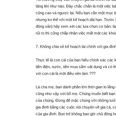
tăng lên như nào. Đây chắc chắn là một việc bá
cũng cao và ngược lại. Nếu bạn cần một mục tiêu
nhưng ko thể với một kế hoạch dài hạn. Trước k
động sản) hãy xem xét các lựa chọn cơ bản: là
rủi ro thì cũng chấp nhận việc mất mát các kho
7. Không chia sẻ kế hoạch tài chính với gia đìn
Thực tế là con cái của bạn hiểu chính xác các k
tiền điện, nước, tiền mua sắm vật dụng và có t
với con cái là một điều nên làm ???
Là cha mẹ, bạn dành phần lớn thời gian lo lắng
cũng như vậy với bố mẹ. Chúng muốn biết bạn l
của chúng. Đừng để mặc chúng với những tưởn
gia đình bằng các cuộc nói chuyện về gia cá, c
của gia đình. Bọn trẻ không bao giờ chủ động h