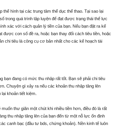
thể hình tại các trung tâm thể dục thể thao. Tại sao lại
số trong quá trình tập luyện để đạt được trạng thái thể lực
Làm
nh xác với cách quản lý tiền của bạn. Nếu bạn đặt ra kế
ạt được con số đề ra, hoặc bạn thay đổi cách tiêu tiền, hoặc
ản chi tiêu là công cụ cơ bản nhất cho các kế hoạch tài
Giàu
g bạn đang có mức thu nhập rất tốt. Bạn sẽ phải chi tiêu
ơn. Chuyện gì xảy ra nếu các khoản thu nhập tăng lên
 lại khoản tiết kiệm.
muốn thư giãn một chút khi nhiều tiền hơn, điều đó là rất
àng thu nhập tăng lên của bạn đến từ một nỗ lực ổn định
các canh bạc (đầu tư bds, chứng khoản). Nền kinh tế luôn