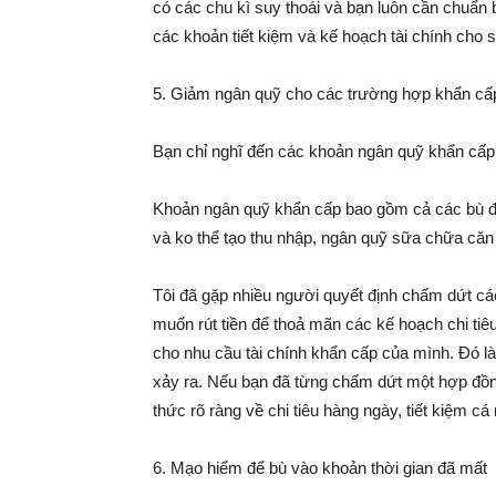
có các chu kì suy thoái và bạn luôn cần chuẩn 
các khoản tiết kiệm và kế hoạch tài chính cho s
5. Giảm ngân quỹ cho các trường hợp khẩn cấ
Bạn chỉ nghĩ đến các khoản ngân quỹ khẩn cấp 
Khoản ngân quỹ khẩn cấp bao gồm cả các bù đắp v
và ko thể tạo thu nhập, ngân quỹ sữa chữa căn 
Tôi đã gặp nhiều người quyết định chấm dứt cá
muốn rút tiền để thoả mãn các kế hoạch chi tiêu
cho nhu cầu tài chính khẩn cấp của mình. Đó là 
xảy ra. Nếu bạn đã từng chấm dứt một hợp đồn
thức rõ ràng về chi tiêu hàng ngày, tiết kiệm cá 
6. Mạo hiểm để bù vào khoản thời gian đã mất