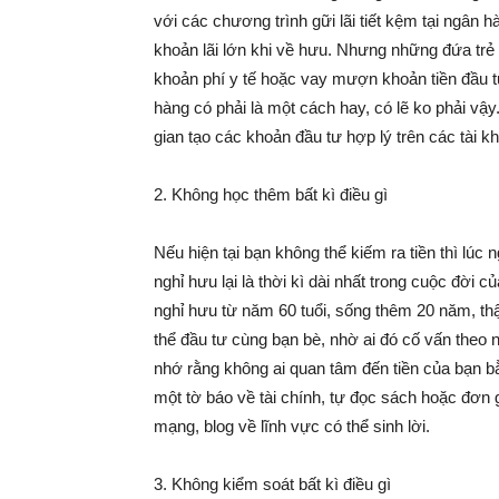
với các chương trình gữi lãi tiết kệm tại ngâ
khoản lãi lớn khi về hưu. Nhưng những đứa trẻ c
khoản phí y tế hoặc vay mượn khoản tiền đầu tư
hàng có phải là một cách hay, có lẽ ko phải vậ
gian tạo các khoản đầu tư hợp lý trên các tài 
2. Không học thêm bất kì điều gì
Nếu hiện tại bạn không thể kiếm ra tiền thì lúc
nghỉ hưu lại là thời kì dài nhất trong cuộc đời 
nghỉ hưu từ năm 60 tuổi, sống thêm 20 năm, th
thể đầu tư cùng bạn bè, nhờ ai đó cố vấn theo
nhớ rằng không ai quan tâm đến tiền của bạn b
một tờ báo về tài chính, tự đọc sách hoặc đơn g
mạng, blog về lĩnh vực có thể sinh lời.
3. Không kiểm soát bất kì điều gì