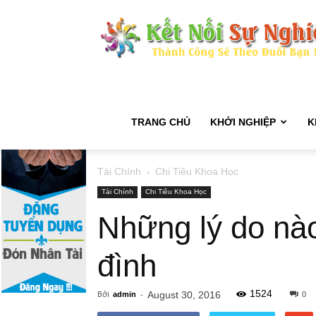
TRANG CHỦ
KHỞI NGHIỆP
K
Tài Chính
Chi Tiêu Khoa Học
Tài Chính
Chi Tiêu Khoa Học
Những lý do nào
đình
1524
Bởi
-
August 30, 2016
admin
0