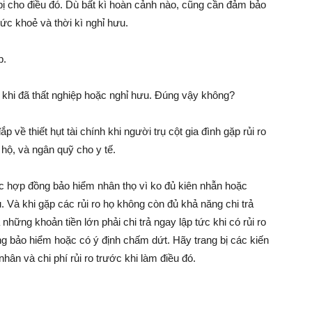
bị cho điều đó. Dù bất kì hoàn cảnh nào, cũng cần đảm bảo
ức khoẻ và thời kì nghỉ hưu.
p.
khi đã thất nghiệp hoặc nghỉ hưu. Đúng vậy không?
ề thiết hụt tài chính khi người trụ cột gia đình gặp rủi ro
hộ, và ngân quỹ cho y tế.
c hợp đồng bảo hiểm nhân thọ vì ko đủ kiên nhẫn hoặc
. Và khi gặp các rủi ro họ không còn đủ khả năng chi trả
những khoản tiền lớn phải chi trả ngay lập tức khi có rủi ro
g bảo hiểm hoặc có ý định chấm dứt. Hãy trang bị các kiến
nhân và chi phí rủi ro trước khi làm điều đó.