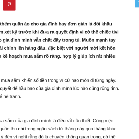
–
thêm quần áo cho gia đình hay đơn giản là đổi khẩu
xét kỹ trước khi đưa ra quyết định vì có thể chiếc tivi
o gia đình mình vẫn chất đầy trong tủ. Muốn mạnh tay
Khởi
i chính lên hàng đầu, đặc biệt với người mới kết hôn
o kế hoạch mua sắm rõ ràng, hợp lý giúp ích rất nhiều
Nghiệp
 mua sắm khiến số tiền trong ví cứ hao mòn đi từng ngày.
uyết để hầu bao của gia đình mình lúc nào cũng rủng rỉnh.
ể né tránh.
–
mua sắm của gia đình mình là điều rất cần thiết. Công việc
guồn thu chi trong ngân sách từ tháng này qua tháng khác.
 ý đến vì nghĩ rằng đó là chuyện không quan trọng, có thể