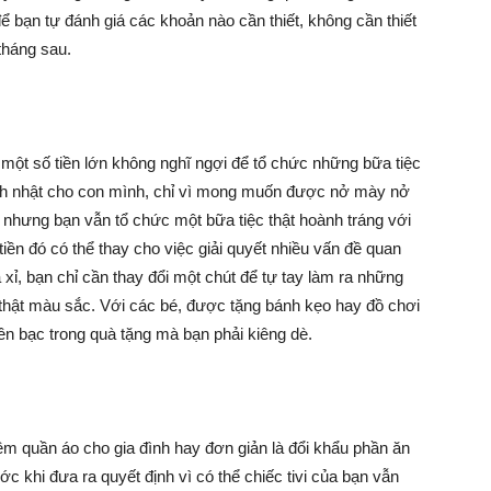
Làm
 bạn tự đánh giá các khoản nào cần thiết, không cần thiết
tháng sau.
Giàu
một số tiền lớn không nghĩ ngợi để tổ chức những bữa tiệc
sinh nhật cho con mình, chỉ vì mong muốn được nở mày nở
 nhưng bạn vẫn tổ chức một bữa tiệc thật hoành tráng với
–
iền đó có thể thay cho việc giải quyết nhiều vấn đề quan
xỉ, bạn chỉ cần thay đổi một chút để tự tay làm ra những
ểu thật màu sắc. Với các bé, được tặng bánh kẹo hay đồ chơi
iền bạc trong quà tặng mà bạn phải kiêng dè.
Kỹ
m quần áo cho gia đình hay đơn giản là đổi khẩu phần ăn
Năng
c khi đưa ra quyết định vì có thể chiếc tivi của bạn vẫn