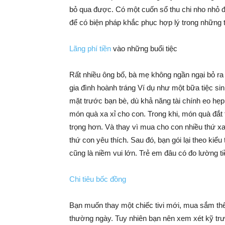
bỏ qua được. Có một cuốn sổ thu chi nho nhỏ để
để có biện pháp khắc phục hợp lý trong những 
Lãng phí tiền
vào những buổi tiệc
Rất nhiều ông bố, bà mẹ không ngần ngại bỏ ra 
gia đình hoành tráng Ví dụ như một bữa tiệc 
mặt trước bạn bè, dù khả năng tài chính eo hẹp
món quà xa xỉ cho con. Trong khi, món quà đắt t
trọng hơn. Và thay vì mua cho con nhiều thứ xa 
thứ con yêu thích. Sau đó, bạn gói lại theo ki
cũng là niềm vui lớn. Trẻ em đâu có đo lường t
Chi tiêu bốc đồng
Bạn muốn thay một chiếc tivi mới, mua sắm thê
thường ngày. Tuy nhiên bạn nên xem xét kỹ trướ