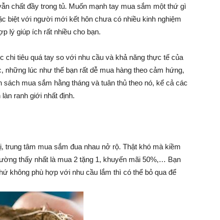
h vẫn chất đầy trong tủ. Muốn mạnh tay mua sắm một thứ gì
đặc biệt với người mới kết hôn chưa có nhiều kinh nghiệm
p lý giúp ích rất nhiều cho bạn.
Làm
 chi tiêu quá tay so với nhu cầu và khả năng thực tế của
c, những lúc như thế bạn rất dễ mua hàng theo cảm hứng,
nh sách mua sắm hằng tháng và tuân thủ theo nó, kể cả các
Giàu
làn ranh giới nhất định.
thị, trung tâm mua sắm đua nhau nở rộ. Thật khó mà kiềm
hường thấy nhất là mua 2 tặng 1, khuyến mãi 50%,… Bạn
thứ không phù hợp với nhu cầu lắm thì có thể bỏ qua để