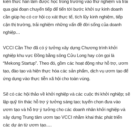
kiến thức hàn lâm được học trong trường vào thử nghiệm và trải
qua giai đoạn chuyển tiếp để tiến tới bước khởi sự kinh doanh
cần giúp họ có cơ hội cọ xát thực tế, tích lũy kinh nghiệm, tiếp
cận thị trường, trải nghiệm những vấn đề đời sống của doanh
nghiệp…
VCCI Cần Thơ đã có ý tưởng xây dựng Chương trình khởi
nghiệp khu vực Đồng bằng sông Cửu Long hay còn gọi là
“Mekong Startup”. Theo đó, gồm các hoạt động như hỗ trợ, ươm
tạo, đào tạo và hiện thực hóa các sản phẩm, dịch vụ ươm tạo để
ứng dụng vào thực tiễn xã hội cho toàn vùng.
Sẽ có các hội thảo về khởi nghiệp và các cuộc thi khởi nghiệp; sẽ
lập quỹ tín thác hỗ trợ ý tưởng sáng tạo; tuyển chọn đưa vào
ươm tạo và hỗ trợ ý tưởng cho các doanh nhân khởi nghiệp và
xây dựng Trung tâm ươm tạo VCCI nhằm khai thác phát triển
các dự án từ ươm tạo….