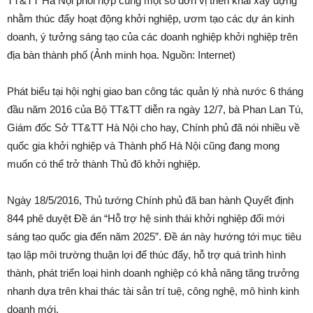
TT&TT Hà Nội phối hợp cùng một số đơn vị triển khai xây dựng
nhằm thúc đẩy hoạt động khởi nghiệp, ươm tạo các dự án kinh
doanh, ý tưởng sáng tạo của các doanh nghiệp khởi nghiệp trên
địa bàn thành phố (Ảnh minh họa. Nguồn: Internet)
Phát biểu tại hội nghị giao ban công tác quản lý nhà nước 6 tháng
đầu năm 2016 của Bộ TT&TT diễn ra ngày 12/7, bà Phan Lan Tú,
Giám đốc Sở TT&TT Hà Nội cho hay, Chính phủ đã nói nhiều về
quốc gia khởi nghiệp và Thành phố Hà Nội cũng đang mong
muốn có thể trở thành Thủ đô khởi nghiệp.
Ngày 18/5/2016, Thủ tướng Chính phủ đã ban hành Quyết định
844 phê duyệt Đề án “Hỗ trợ hệ sinh thái khởi nghiệp đổi mới
sáng tạo quốc gia đến năm 2025”. Đề án này hướng tới mục tiêu
tạo lập môi trường thuận lợi để thúc đẩy, hỗ trợ quá trình hình
thành, phát triển loại hình doanh nghiệp có khả năng tăng trưởng
nhanh dựa trên khai thác tài sản trí tuệ, công nghệ, mô hình kinh
doanh mới.