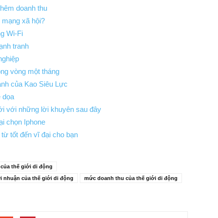
thêm doanh thu
n mạng xã hội?
g Wi-Fi
ạnh tranh
nghiệp
ng vòng một tháng
oanh của Kao Siêu Lực
e dọa
ới với những lời khuyên sau đây
ại chọn Iphone
ừ tốt đến vĩ đại cho bạn
của thế giới di động
ợi nhuận của thế giới di động
mức doanh thu của thế giới di động