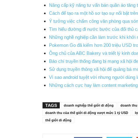
Nâng cấp kỹ năng tư vấn bán quần áo tăng 
Cách để tạo ra một hồ sơ tạo sự nổi bật trê
Ý tưởng việc chấm công văn phòng qua són
Tìm hiểu đường đi nước bước của đối thủ c
Những nghề nghiệp cần làm trước khi khởi 
Pokemon Go đã kiếm hơn 200 triệu USD tro
Ông chủ của ABC Bakery và triết lý kinh d
Báo chí truyền thống đang bị mạng xã hội đ
Sử dụng truyền thông xã hội để quảng bá m
Vì sao android tuyệt vời nhưng người dùng l
Những cách cực hay làm content marketing t
TAGS
doanh nghiệp thế giới di động
doanh thu 
doanh thu của thế giới di động vượt mức 1 tỷ USD
l
thế giới di động