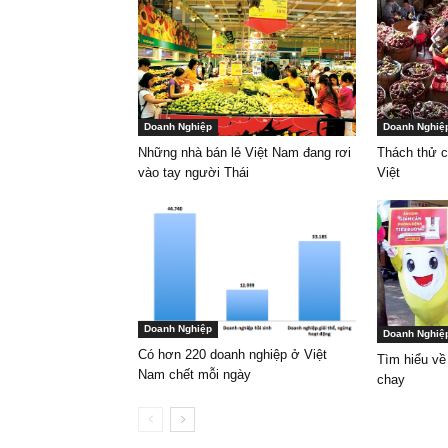
Doanh Nghiệp
Doanh Nghiệ
Những nhà bán lẻ Việt Nam đang rơi
Thách thử c
vào tay người Thái
Việt
Doanh Nghiệp
Doanh Nghiệ
Có hơn 220 doanh nghiệp ở Việt
Tìm hiểu về
Nam chết mỗi ngày
chay