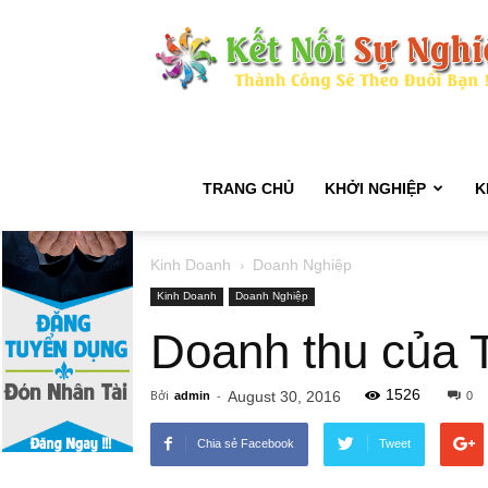
TRANG CHỦ
KHỞI NGHIỆP
K
Kinh Doanh
Doanh Nghiệp
Kinh Doanh
Doanh Nghiệp
Doanh thu của 
1526
Bởi
-
August 30, 2016
admin
0
Chia sẻ Facebook
Tweet