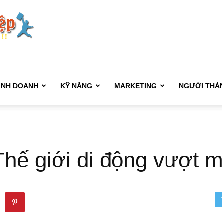
Kết
Nối
INH DOANH
KỸ NĂNG
MARKETING
NGƯỜI THÀ
Sự
Thế giới di động vượt 
Nghiệp