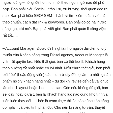
người dùng – nói gì để họ thích, nói theo ngôn ngữ nào để phù
hợp. Bạn phải hiểu Social – trào lưu, xu hướng, thói quen đọc ra
sao. Bạn phải hiểu SEO/ SEM – hành vi tìm kiếm, cách viết bài
theo chuẩn, cách đặt link & keywords. Bạn phải có óc hài hước,
sáng tạo, cởi mở. Bạn phải viết giỏi. Bạn phải quản lí công việc
rất tốt…..
– Account Manager: Được định nghĩa như người đại diện cho ý
muốn của Khách hàng trong Digital agency, Account Manager là
vị trí rất quyền lực. Nếu thật giỏi, bạn có thể lèo lái Khách hàng
theo hướng tốt nhất hoặc có lợi nhất. Nếu chưa thật giỏi, bạn phải
biết “ép” (hoặc động viên) các team ở cty để họ làm ra những sản
phẩm hợp ý khách hàng nhất – dù đôi khi revise đến cả vài chục
lần cho 1 layout hoặc 1 content plan. Còn nếu không đủ giỏi, bạn
sẽ loay hoay giữa 1 bên là Khách hàng lúc nào cũng khó tính và
luôn luôn thay đổi – 1 bên là team thực thi lúc nào cũng sẵn sàng
complain và biểu tình phản đối. Cho nên kĩ năng tư vấn, thuyết