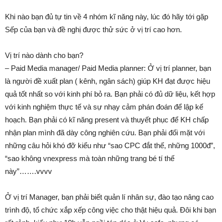
Khi nào bạn đủ tự tin về 4 nhóm kĩ năng này, lúc đó hãy tới gặp
Sếp của bạn và đề nghị được thử sức ở vị trí cao hơn.
Vị trí nào dành cho bạn?
– Paid Media manager/ Paid Media planner: Ở vị trí planner, bạn
là người đề xuất plan ( kênh, ngân sách) giúp KH đạt được hiệu
quả tốt nhất so với kinh phí bỏ ra. Bạn phải có đủ dữ liệu, kết hợp
với kinh nghiệm thực tế và sự nhạy cảm phán đoán để lập kế
hoạch. Bạn phải có kĩ năng present và thuyết phục để KH chấp
nhận plan mình đã dày công nghiên cứu. Bạn phải đối mặt với
những câu hỏi khó đỡ kiểu như “sao CPC đắt thế, những 1000đ”,
“sao không vnexpress mà toàn những trang bé tí thế
này”…….vvvv
Ở vị trí Manager, bạn phải biết quản lí nhân sự, đào tạo nâng cao
trình độ, tổ chức xắp xếp công việc cho thật hiệu quả. Đôi khi bạn