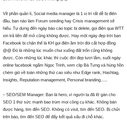
Về phần quản lí, Social media manager là 1 vị trí rất dễ bị điên
đầu, bạn nào làm Forum seeding hay Crisis management sẽ
hiểu. Tự dưng đến ngày báo cáo topic bị delete, gọi điện qua WTT
xin trả tiền để mở cũng không được. Hay một ngày đẹp trời bạn
Facebook bị chặn thế là KH gọi điện ầm trời đòi cắt hợp đồng
@@ Đó là những lúc muốn chui xuống đất trốn cũng không
được. Còn những lúc khác thì cuộc đời đẹp tươi lắm, suốt ngày
online facebook ngắm Ngọc Trinh, xem clip Bà Tưng và hùng hồn
chém gió về toàn những thứ cao siêu như Edge rank, Hashtag,
Insights, Reputation management, Personal branding…..
– SEO/SEM Manager: Bạn là hero, vì người ta đã lỡ gán cho
SEO 1 thứ sức mạnh bao trùm mọi công cụ khác. Không bán
được hàng, tìm đến SEO. Không có visit, tìm đến SEO. Bị chửi
trên báo, tìm đến SEO để đẩy kết quả xấu đi chỗ khác.