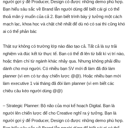
người gợi ý để Producer, Design có được những demo phù hợp.
Bạn hiểu sâu sắc về Brand lẫn người dùng để biết cái gì có thể
thoả mãn ý muốn của cả 2. Bạn biết trình bày ý tưởng một cách
mạch lạc, khoa học và chặt chẽ nhất để dù nó có sai thì cũng khó
ai có thể phản bác
Thật sự không có trường lớp nào đào tạo cả. Tất cả là sự trải
nghiệm và đúc kết từ thực tế. Bạn có thể đi lên từ bất kì vị trí nào,
hoặc thậm chí từ ngành khác nhảy qua. Nhưng không phải đều
dành cho mọi người. Có nhiều bạn SV mới đi làm đã đòi làm
planner (vì em có tư duy chiến lược @@). Hoặc nhiều bạn mới
làm executive 1 vài tháng đã đòi làm planner (vì em biết các
chiêu câu kéo người dùng @@)
– Strategic Planner: Bộ não của mọi kế hoạch Digital. Bạn là
người lên chiến lược để cho Creative nghĩ ra ý tưởng. Bạn là
người gợi ý để Producer, Design có được những demo phù hợp.
Bạn hiểu sâu sắc về Brand lẫn người dùng để biết cái gì có thể