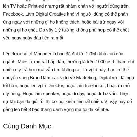
lên TV hoặc Print-ad nhưng rất nhàm chán với người dùng trên
Facebook. Làm Digital Creative khó vì người dùng có thể phản
ứng ngay với những gì họ không thích, hoặc bài trừ ngay với
những gì họ ghét. Do vậy 1 ý tưởng không phù hợp có thể chết
yểu ngay ngày đầu tiên ra mắt
Lên được vị trí Manager là bạn đã đạt tới 1 đỉnh khá cao của
ngành. Mức lương rất hấp dẫn, thường là trên 1000 usd, thậm chí
nhiều cty trả hơn mà vẫn tìm không ra. Từ vị trí này, bạn có thể
chuyển sang Brand làm các vị trí về Marketing, Digital với đãi ngộ
tốt hơn, hoặc lên vị trí Director, hoặc làm freelancer, hoặc ra mở
cty riêng. Hoặc làm speaker, hoặc đi dạy, hoặc đi Tư vấn. Thực
sự khi bạn đã giỏi rồi thì cơ hội kiếm tiền rất nhiều. Vì vậy hãy cố
gắng leo hết 3 bậc thang danh vọng mà tôi đã kể nhé.
Cùng Danh Mục: