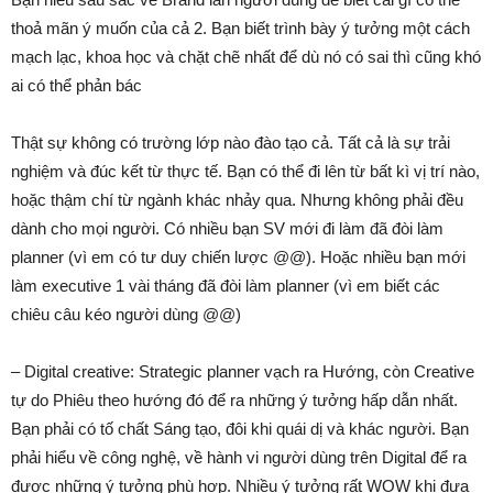
thoả mãn ý muốn của cả 2. Bạn biết trình bày ý tưởng một cách
mạch lạc, khoa học và chặt chẽ nhất để dù nó có sai thì cũng khó
ai có thể phản bác
Thật sự không có trường lớp nào đào tạo cả. Tất cả là sự trải
nghiệm và đúc kết từ thực tế. Bạn có thể đi lên từ bất kì vị trí nào,
hoặc thậm chí từ ngành khác nhảy qua. Nhưng không phải đều
dành cho mọi người. Có nhiều bạn SV mới đi làm đã đòi làm
planner (vì em có tư duy chiến lược @@). Hoặc nhiều bạn mới
làm executive 1 vài tháng đã đòi làm planner (vì em biết các
chiêu câu kéo người dùng @@)
– Digital creative: Strategic planner vạch ra Hướng, còn Creative
tự do Phiêu theo hướng đó để ra những ý tưởng hấp dẫn nhất.
Bạn phải có tố chất Sáng tạo, đôi khi quái dị và khác người. Bạn
phải hiểu về công nghệ, về hành vi người dùng trên Digital để ra
được những ý tưởng phù hợp. Nhiều ý tưởng rất WOW khi đưa