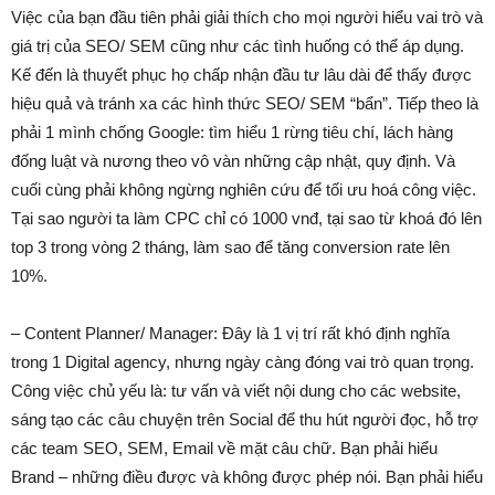
Việc của bạn đầu tiên phải giải thích cho mọi người hiểu vai trò và
giá trị của SEO/ SEM cũng như các tình huống có thể áp dụng.
Kế đến là thuyết phục họ chấp nhận đầu tư lâu dài để thấy được
hiệu quả và tránh xa các hình thức SEO/ SEM “bẩn”. Tiếp theo là
phải 1 mình chống Google: tìm hiểu 1 rừng tiêu chí, lách hàng
đống luật và nương theo vô vàn những cập nhật, quy định. Và
cuối cùng phải không ngừng nghiên cứu để tối ưu hoá công việc.
Tại sao người ta làm CPC chỉ có 1000 vnđ, tại sao từ khoá đó lên
top 3 trong vòng 2 tháng, làm sao để tăng conversion rate lên
10%.
– Content Planner/ Manager: Đây là 1 vị trí rất khó định nghĩa
trong 1 Digital agency, nhưng ngày càng đóng vai trò quan trọng.
Công việc chủ yếu là: tư vấn và viết nội dung cho các website,
sáng tạo các câu chuyện trên Social để thu hút người đọc, hỗ trợ
các team SEO, SEM, Email về mặt câu chữ. Bạn phải hiểu
Brand – những điều được và không được phép nói. Bạn phải hiểu