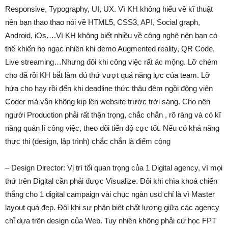
Responsive, Typography, UI, UX. Vì KH không hiểu về kĩ thuật
nên bạn thao thao nói về HTML5, CSS3, API, Social graph,
Android, iOs….Vì KH không biết nhiều về công nghệ nên bạn có
thể khiến họ ngạc nhiên khi demo Augmented reality, QR Code,
Live streaming…Nhưng đôi khi công việc rất ác mộng. Lỡ chém
cho đã rồi KH bắt làm đủ thứ vượt quá năng lực của team. Lỡ
hứa cho hay rồi đến khi deadline thức thâu đêm ngồi động viên
Coder mà vẫn không kịp lên website trước trời sáng. Cho nên
người Production phải rất thận trọng, chắc chắn , rõ ràng và có kĩ
năng quản lí công việc, theo dõi tiến độ cực tốt. Nếu có khả năng
thực thi (design, lập trình) chắc chắn là điểm cộng
– Design Director: Vị trí tối quan trọng của 1 Digital agency, vì mọi
thứ trên Digital cần phải được Visualize. Đôi khi chìa khoá chiến
thắng cho 1 digital campaign vài chục ngàn usd chỉ là vì Master
layout quá đẹp. Đôi khi sự phân biệt chất lượng giữa các agency
chỉ dựa trên design của Web. Tuy nhiên không phải cứ học FPT