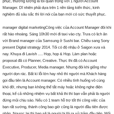
phục, thương lượng là tối quan trọng với 1 người Account
Manager. Dĩ nhiên phải dựa trên 1 nền tảng kiến thức, kinh
nghiệm đủ sâu sắc thì lời nói của bạn mới có sức thuyết phục.
manager digital marketingCông việc của Account Manager đôi khi
rất hào nhoáng. Sáng 10h30 mới đi taxi vào cty. Trưa có lịch ăn
với Brand manager của Samsung ở Sushi bar. Chiều sang Sony
present Digital strategy 2014. Tối có độ nhậu ở Saigon xưa và
nay. Khuya đi Lavish …. Họp, họp & Họp. Làm plan hoặc
proposal đã có Planner, Creative. Thực thi đã có Account
Executive, Producer, Media manager. Nhưng đôi khi giống như
người dọn rác. Bất kì lỗi lớn hay nhỏ thì người mà Khách hàng
gọi đầu tiên là Account manager. Có nhiều tình huống vô cùng
khó đỡ, nhưng bạn không thể tắt máy hoặc không nghe điện
thoại, kể cả những nhiệm vụ bất khả thi thì bạn vẫn phải là người
đứng mũi chịu sào. Nếu có 1 team hỗ trợ tốt thì công việc của
bạn rất sướng, thành công bao giờ cũng là người đầu tiên được
nhận. Ngược lại thì bạn sẽ là người bị lôi ra xử trảm đầu tiên. Mối