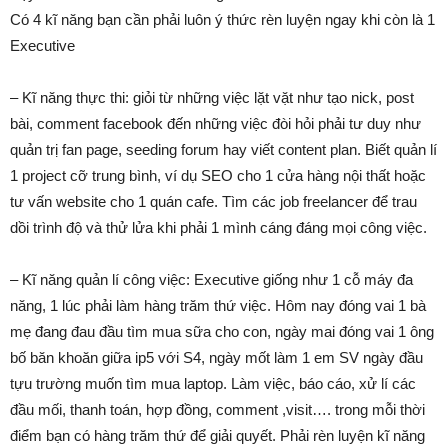
Có 4 kĩ năng bạn cần phải luôn ý thức rèn luyện ngay khi còn là 1
Executive
– Kĩ năng thực thi: giỏi từ những việc lặt vặt như tạo nick, post
bài, comment facebook đến những việc đòi hỏi phải tư duy như
quản trị fan page, seeding forum hay viết content plan. Biết quản lí
1 project cỡ trung bình, ví dụ SEO cho 1 cửa hàng nội thất hoặc
tư vấn website cho 1 quán cafe. Tìm các job freelancer để trau
dồi trình độ và thử lửa khi phải 1 mình cáng đáng mọi công việc.
– Kĩ năng quản lí công việc: Executive giống như 1 cỗ máy đa
năng, 1 lúc phải làm hàng trăm thứ việc. Hôm nay đóng vai 1 bà
mẹ đang đau đầu tìm mua sữa cho con, ngày mai đóng vai 1 ông
bố băn khoăn giữa ip5 với S4, ngày mốt làm 1 em SV ngày đầu
tựu trường muốn tìm mua laptop. Làm việc, báo cáo, xử lí các
đầu mối, thanh toán, hợp đồng, comment ,visit…. trong mỗi thời
điểm bạn có hàng trăm thứ để giải quyết. Phải rèn luyện kĩ năng