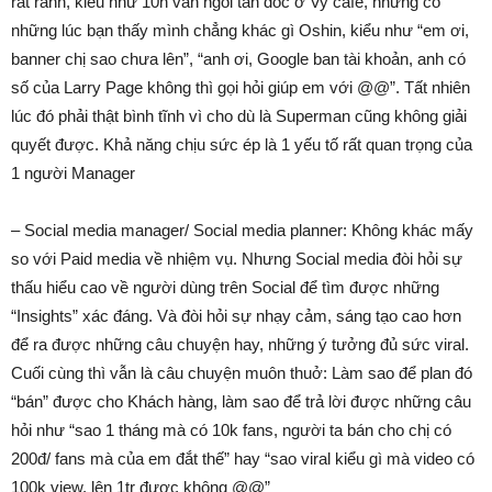
rất rảnh, kiểu như 10h vẫn ngồi tán dóc ở Vy cafe, nhưng có
những lúc bạn thấy mình chẳng khác gì Oshin, kiểu như “em ơi,
banner chị sao chưa lên”, “anh ơi, Google ban tài khoản, anh có
số của Larry Page không thì gọi hỏi giúp em với @@”. Tất nhiên
lúc đó phải thật bình tĩnh vì cho dù là Superman cũng không giải
quyết được. Khả năng chịu sức ép là 1 yếu tố rất quan trọng của
1 người Manager
– Social media manager/ Social media planner: Không khác mấy
so với Paid media về nhiệm vụ. Nhưng Social media đòi hỏi sự
thấu hiểu cao về người dùng trên Social để tìm được những
“Insights” xác đáng. Và đòi hỏi sự nhạy cảm, sáng tạo cao hơn
để ra được những câu chuyện hay, những ý tưởng đủ sức viral.
Cuối cùng thì vẫn là câu chuyện muôn thuở: Làm sao để plan đó
“bán” được cho Khách hàng, làm sao để trả lời được những câu
hỏi như “sao 1 tháng mà có 10k fans, người ta bán cho chị có
200đ/ fans mà của em đắt thế” hay “sao viral kiểu gì mà video có
100k view, lên 1tr được không @@”