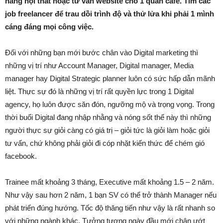
hàng nội thất hoặc tư vấn website cho 1 quán cafe. Tìm các
job freelancer để trau dồi trình độ và thử lửa khi phải 1 mình
cáng đáng mọi công việc.
Đối với những bạn mới bước chân vào Digital marketing thì
những vị trí như Account Manager, Digital manager, Media
manager hay Digital Strategic planner luôn có sức hấp dẫn mãnh
liệt. Thực sự đó là những vị trí rất quyền lực trong 1 Digital
agency, họ luôn được săn đón, ngưỡng mộ và trọng vọng. Trong
thời buổi Digital đang nhập nhằng và nóng sốt thế này thì những
người thực sự giỏi càng có giá trị – giỏi tức là giỏi làm hoặc giỏi
tư vấn, chứ không phải giỏi đi cóp nhặt kiến thức để chém gió
facebook.
Trainee mất khoảng 3 tháng, Executive mất khoảng 1.5 – 2 năm.
Như vậy sau hơn 2 năm, 1 bạn SV có thể trở thành Manager nếu
phát triển đúng hướng. Tốc độ thăng tiến như vậy là rất nhanh so
với những ngành khác. Tưởng tượng ngày đầu mới chân ướt