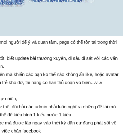
Làm
mọi người để ý và quan tâm, page có thể tồn tại trong thời
t, biết update bài thường xuyên, đi sâu đi sát với các vấn
Giàu
an.
ên mà khiến các bạn ko thể nào không ấn like, hoặc avatar
n trẻ khó đỡ, tài năng có hàn thủ đoạn vô biên…v..v
tự nhiên,
 thế, đòi hỏi các admin phải luôn nghĩ ra những đề tài mới
hể để kiểu bình 1 kiểu nước 1 kiểu
ge mà được lập ngay vào thời kỳ dân cư đang phát sốt về
ề việc chặn facebook