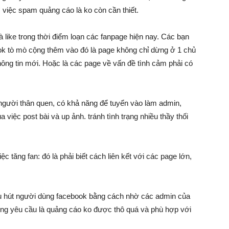
 việc spam quảng cáo là ko còn cần thiết.
like trong thời điểm loạn các fanpage hiện nay. Các bạn
ok tò mò cộng thêm vào đó là page không chỉ dừng ở 1 chủ
ông tin mới. Hoặc là các page về vấn đề tình cảm phải có
người thân quen, có khả năng để tuyển vào làm admin,
việc post bài và up ảnh. tránh tình trạng nhiều thầy thối
c tăng fan: đó là phải biết cách liên kết với các page lớn,
hu hút người dùng facebook bằng cách nhờ các admin của
ưng yêu cầu là quảng cáo ko được thô quá và phù hợp với