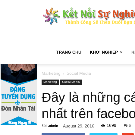
TRANG CHỦ
KHỞI NGHIỆP
K
Marketing
Social Media
Marketing
Social Media
Đây là những cá
nhất trên faceb
1699
Bởi
-
August 29, 2016
admin
0