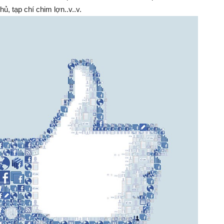
Làm
ủ, tạp chí chim lợn..v..v.
Giàu
–
Kỹ
Năng