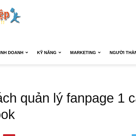
Kết
Nối
INH DOANH
KỸ NĂNG
MARKETING
NGƯỜI THÀ
Sự
ch quản lý fanpage 1 c
ook
Nghiệp