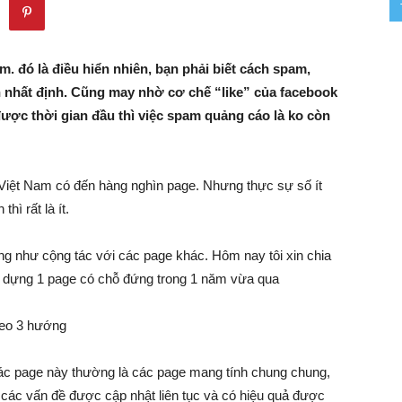
–
m. đó là điều hiển nhiên, bạn phải biết cách spam,
 nhất định. Cũng may nhờ cơ chế “like” của facebook
được thời gian đầu thì việc spam quảng cáo là ko còn
Khởi
ở Việt Nam có đến hàng nghìn page. Nhưng thực sự số ít
hì rất là ít.
Nghiệp
g như cộng tác với các page khác. Hôm nay tôi xin chia
ạo dựng 1 page có chỗ đứng trong 1 năm vừa qua
–
heo 3 hướng
 các page này thường là các page mang tính chung chung,
, các vấn đề được cập nhật liên tục và có hiệu quả được