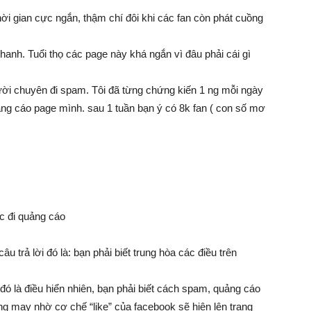
hời gian cực ngắn, thậm chí đôi khi các fan còn phát cuồng
hanh. Tuổi thọ các page này khá ngắn vì đâu phải cái gì
i chuyên đi spam. Tôi đã từng chứng kiến 1 ng mỗi ngày
ảng cáo page mình. sau 1 tuần bạn ý có 8k fan ( con số mơ
c đi quảng cáo
 trả lời đó là: bạn phải biết trung hòa các điều trên
đó là điều hiển nhiên, bạn phải biết cách spam, quảng cáo
ng may nhờ cơ chế “like” của facebook sẽ hiện lên trang