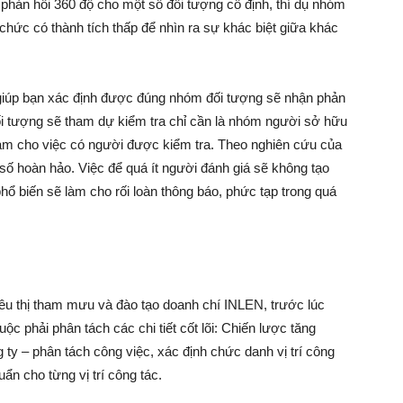
 phản hồi 360 độ cho một số đối tượng cố định, thí dụ nhóm
hức có thành tích thấp để nhìn ra sự khác biệt giữa khác
ẽ giúp bạn xác định được đúng nhóm đối tượng sẽ nhận phản
ối tượng sẽ tham dự kiểm tra chỉ cần là nhóm người sở hữu
làm cho việc có người được kiểm tra. Theo nghiên cứu của
số hoàn hảo. Việc để quá ít người đánh giá sẽ không tạo
ổ biến sẽ làm cho rối loàn thông báo, phức tạp trong quá
êu thị tham mưu và đào tạo doanh chí INLEN, trước lúc
ộc phải phân tách các chi tiết cốt lõi: Chiến lược tăng
 ty – phân tách công việc, xác định chức danh vị trí công
uẩn cho từng vị trí công tác.