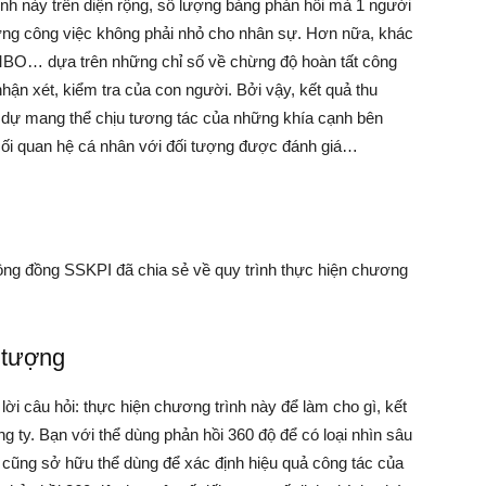
nh này trên diện rộng, số lượng bảng phản hồi mà 1 người
ượng công việc không phải nhỏ cho nhân sự. Hơn nữa, khác
BO… dựa trên những chỉ số về chừng độ hoàn tất công
hận xét, kiểm tra của con người. Bởi vậy, kết quả thu
m dự mang thể chịu tương tác của những khía cạnh bên
 mối quan hệ cá nhân với đối tượng được đánh giá…
g đồng SSKPI đã chia sẻ về quy trình thực hiện chương
 tượng
 lời câu hỏi: thực hiện chương trình này để làm cho gì, kết
g ty. Bạn với thể dùng phản hồi 360 độ để có loại nhìn sâu
cũng sở hữu thể dùng để xác định hiệu quả công tác của