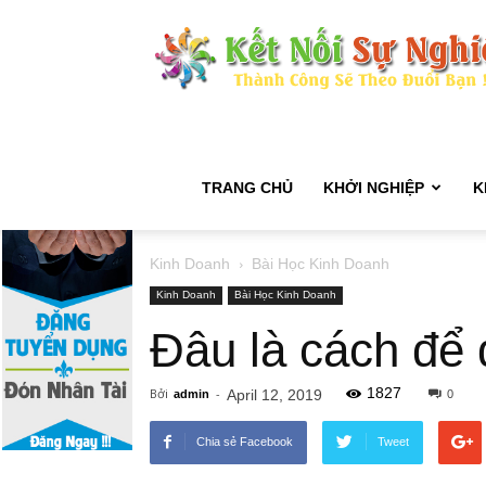
TRANG CHỦ
KHỞI NGHIỆP
K
Kinh Doanh
Bài Học Kinh Doanh
Kinh Doanh
Bài Học Kinh Doanh
Đâu là cách để 
1827
Bởi
-
April 12, 2019
admin
0
Chia sẻ Facebook
Tweet