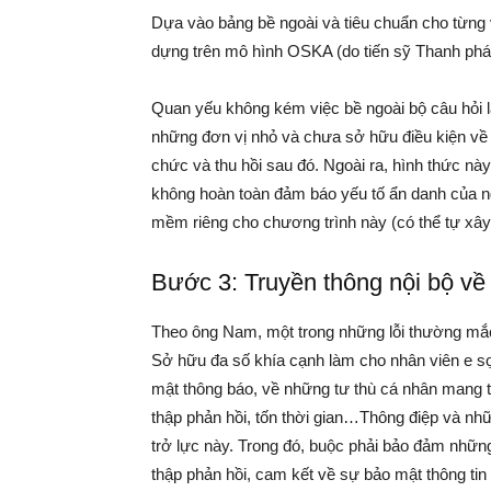
Dựa vào bảng bề ngoài và tiêu chuẩn cho từng v
dựng trên mô hình OSKA (do tiến sỹ Thanh phát 
Quan yếu không kém việc bề ngoài bộ câu hỏi l
những đơn vị nhỏ và chưa sở hữu điều kiện về kh
chức và thu hồi sau đó. Ngoài ra, hình thức nà
không hoàn toàn đảm báo yếu tố ẩn danh của ng
mềm riêng cho chương trình này (có thể tự xâ
Bước 3: Truyền thông nội bộ về
Theo ông Nam, một trong những lỗi thường mắc 
Sở hữu đa số khía cạnh làm cho nhân viên e sợ 
mật thông báo, về những tư thù cá nhân mang th
thập phản hồi, tốn thời gian…Thông điệp và nh
trở lực này. Trong đó, buộc phải bảo đảm những 
thập phản hồi, cam kết về sự bảo mật thông tin