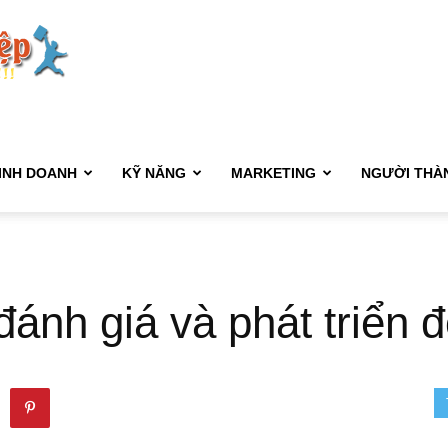
Kết
Nối
INH DOANH
KỸ NĂNG
MARKETING
NGƯỜI THÀ
Sự
đánh giá và phát triển 
Nghiệp