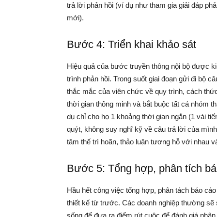
trả lời phản hồi (ví dụ như tham gia giải đáp ph
mới).
Bước 4: Triển khai khảo sát
Hiệu quả của bước truyền thông nội bộ được k
trình phản hồi. Trong suốt giai đoạn gửi đi bộ c
thắc mắc của viên chức về quy trình, cách thức
thời gian thông minh và bắt buộc tất cả nhóm th
dụ chỉ cho họ 1 khoảng thời gian ngắn (1 vài ti
quýt, không suy nghĩ kỹ về câu trả lời của mình.
tâm thế trì hoãn, thảo luận tương hỗ với nhau v
Bước 5: Tổng hợp, phân tích b
Hầu hết công việc tổng hợp, phân tách báo cáo 
thiết kế từ trước. Các doanh nghiệp thường sẽ 
sống để đưa ra điểm rút cuộc để đánh giá nhân 