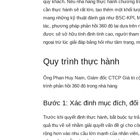
quý khách. Nếu nhà hàng thực hành chương trì
cần thực hành sẽ rất lớn, tạo thêm một khối l
mang những kỹ thuật đánh giá như BSC-KPI, M
tác, phương pháp phản hồi 360 độ lại dựa trên n
được sẽ sở hữu tính định tính cao, người tha
ngoại trừ lúc giải đáp bảng hỏi như tâm trạng,
Quy trình thực hành
Ông Phan Huy Nam, Giám đốc CTCP Giá trị cộn
trình phản hồi 360 độ trong nhà hàng
Bước 1: Xác đinh mục đích, đối
Trước khi quyết định thực hành, bắt buộc tự trả
quả thu về sẽ nhằm giải quyết vấn đề gì cho côn
rộng hơn vào nhu cầu lớn mạnh của nhân viên, 