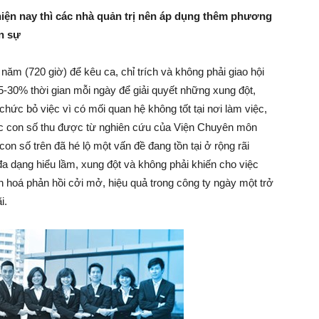
iện nay thì các nhà quản trị nên áp dụng thêm phương
–
ân sự
ăm (720 giờ) để kêu ca, chỉ trích và không phải giao hội
5-30% thời gian mỗi ngày để giải quyết những xung đột,
Khởi
chức bỏ việc vì có mối quan hệ không tốt tại nơi làm việc,
các con số thu được từ nghiên cứu của Viện Chuyên môn
 số trên đã hé lộ một vấn đề đang tồn tại ở rộng rãi
a dạng hiểu lầm, xung đột và không phải khiến cho việc
Nghiệp
 hoá phản hồi cởi mở, hiệu quả trong công ty ngày một trở
i.
–