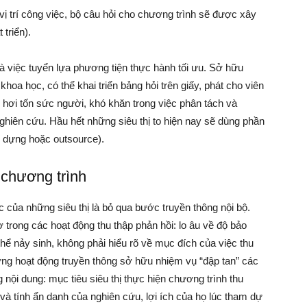
ị trí công việc, bộ câu hỏi cho chương trình sẽ được xây
triển).
à việc tuyển lựa phương tiện thực hành tối ưu. Sở hữu
oa học, có thể khai triển bảng hỏi trên giấy, phát cho viên
y hơi tốn sức người, khó khăn trong việc phân tách và
hiên cứu. Hầu hết những siêu thị to hiện nay sẽ dùng phần
y dựng hoặc outsource).
 chương trình
của những siêu thị là bỏ qua bước truyền thông nội bộ.
trong các hoạt động thu thập phản hồi: lo âu về độ bảo
ể nảy sinh, không phải hiểu rõ về mục đích của việc thu
ững hoạt động truyền thông sở hữu nhiệm vụ “đập tan” các
nội dung: mục tiêu siêu thị thực hiện chương trình thu
 và tính ẩn danh của nghiên cứu, lợi ích của họ lúc tham dự