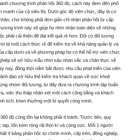
hành chương trình phản hồi 360 độ, cách này đem đến phổ
n mạnh của cả siêu thị. Dưới góc độ viên chức, đây là cơ
á nhân, chứ không phải đơn giản chỉ nhận phản hồi từ cấp
Làm
hương trình này sẽ giúp họ nhìn nhận toàn diện về những
ộc phải cải thiện để đạt kết quả rẻ hơn. Đối có đối tượng
ới là một cách thức rẻ để kiểm tra về khả năng quản lý và
ủa cấp dưới và về phương pháp họ có thể hỗ trợ viên chức
ghiệp sẽ sở hữu mẫu nhìn sâu nhan sắc và chân thực về
Giàu
ày nay, đồng thời nắm bắt được nhu cầu phát triển của viên
lãnh đạo sở hữu thể kiểm tra khách quan về sức khoẻ
a từng nhóm đối tượng, từ đấy đưa ra chương trình tập huấn
ra, việc thu thập nhận xét một cách công bằng và khách
ành tích, khen thưởng một bí quyết công minh.
360 độ cũng tồn tại không phải ít tránh. Trước tiên, quy
c tạp, tốn kém rộng rãi thời kì và công sức. Mỗi 1 người
ất 4 bảng phản hồi: từ chính mình, cấp trên, đồng nghiệp,