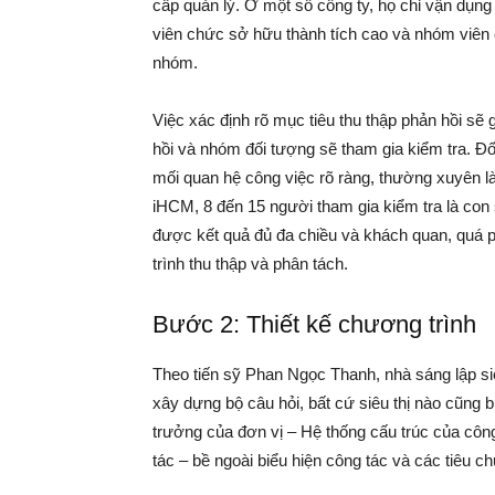
cấp quản lý. Ở một số công ty, họ chỉ vận dụng
viên chức sở hữu thành tích cao và nhóm viên c
nhóm.
Việc xác định rõ mục tiêu thu thập phản hồi s
hồi và nhóm đối tượng sẽ tham gia kiểm tra. Đ
mối quan hệ công việc rõ ràng, thường xuyên 
iHCM, 8 đến 15 người tham gia kiểm tra là con 
được kết quả đủ đa chiều và khách quan, quá ph
trình thu thập và phân tách.
Bước 2: Thiết kế chương trình
Theo tiến sỹ Phan Ngọc Thanh, nhà sáng lập si
xây dựng bộ câu hỏi, bất cứ siêu thị nào cũng bu
trưởng của đơn vị – Hệ thống cấu trúc của công
tác – bề ngoài biểu hiện công tác và các tiêu ch