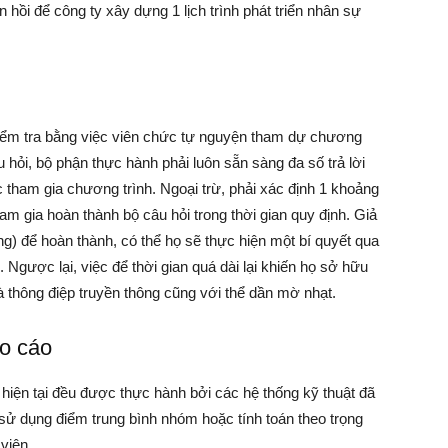
ản hồi để công ty xây dựng 1 lịch trình phát triển nhân sự
iểm tra bằng việc viên chức tự nguyện tham dự chương
âu hỏi, bộ phận thực hành phải luôn sẵn sàng đa số trả lời
 tham gia chương trình. Ngoại trừ, phải xác định 1 khoảng
am gia hoàn thành bộ câu hỏi trong thời gian quy định. Giả
ếng) để hoàn thành, có thể họ sẽ thực hiện một bí quyết qua
 Ngược lại, việc để thời gian quá dài lại khiến họ sở hữu
à thông điệp truyền thông cũng với thể dần mờ nhạt.
áo cáo
hiện tại đều được thực hành bởi các hệ thống kỹ thuật đã
sử dụng điểm trung bình nhóm hoặc tính toán theo trọng
viên.