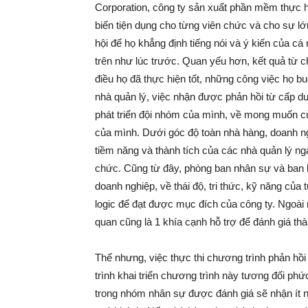
Corporation, công ty sản xuất phần mềm thực 
biến tiện dụng cho từng viên chức và cho sự lớ
hội để họ khẳng định tiếng nói và ý kiến của c
trên như lúc trước. Quan yếu hơn, kết quả từ c
điều họ đã thực hiện tốt, những công việc họ bu
nhà quản lý, việc nhận được phản hồi từ cấp dư
phát triển đội nhóm của mình, về mong muốn c
của mình. Dưới góc độ toàn nhà hàng, doanh n
tiềm năng và thành tích của các nhà quản lý ng
chức. Cũng từ đây, phòng ban nhân sự và ban 
doanh nghiệp, về thái độ, tri thức, kỹ năng củ
logic để đạt được mục đích của công ty. Ngoài 
quan cũng là 1 khía cạnh hỗ trợ để đánh giá th
Thế nhưng, việc thực thi chương trình phản hồi 
trình khai triển chương trình này tương đối phứ
trong nhóm nhân sự được đánh giá sẽ nhận ít nh