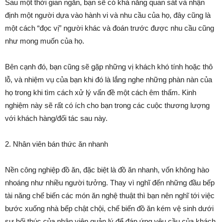
Sau một thời gian ngắn, bạn sẽ có khả năng quan sát và nhận
định một người dựa vào hành vi và nhu cầu của họ, đây cũng là
một cách “đọc vị” người khác và đoán trước được nhu cầu cũng
như mong muốn của họ.
Bên cạnh đó, bạn cũng sẽ gặp những vị khách khó tính hoặc thô
lỗ, và nhiệm vụ của bạn khi đó là lắng nghe những phàn nàn của
họ trong khi tìm cách xử lý vấn đề một cách êm thấm. Kinh
nghiệm này sẽ rất có ích cho bạn trong các cuộc thương lượng
với khách hàng/đối tác sau này.
2. Nhân viên bán thức ăn nhanh
Nền công nghiệp đồ ăn, đặc biệt là đồ ăn nhanh, vốn không hào
nhoáng như nhiều người tưởng. Thay vì nghĩ đến những đầu bếp
tài năng chế biến các món ăn nghệ thuật thì bạn nên nghĩ tới việc
bước xuống nhà bếp chật chội, chế biến đồ ăn kém vệ sinh dưới
sự hối thúc của nhân viên quản lý để đáp ứng yêu cầu của khách