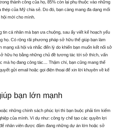
trong thành công của họ, 85% còn lại phụ thuộc vào những
ua thép của Mỹ chia sẻ. Do đó, bạn càng mang đa dạng mối
 hội mới cho mình.
ông tin cá nhân mà bạn ưa chuộng, sau ấy viết kế hoạch yếu
ng họ. Có rộng rãi phương pháp sở hữu thể giúp bạn làm
rên mạng xã hội và nhắc đến lý do khiến bạn muốn kết nối sở
ở hữu họ bằng những chủ đề tương tác tới sở thích, vấn
vực mà họ đang công tác… Thậm chí, bạn cũng mang thể
uyết gửi email hoặc gọi điện thoại để xin lời khuyên về kế
giúp bạn lớn mạnh
hoặc những chính sách phúc lợi thì bạn buộc phải tìm kiếm
iệp của mình. Ví dụ như: công ty chế tạo các quyền lợi
i để nhân viên được đảm đang những dự án lớn hoặc sở