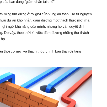
Làm
ệp của bạn đang “giậm chân tại chỗ”.
thường tìm đứng ở rỡ giới của vùng an toàn. Họ tự nguyện
sở hữu dự án khó nhằn, đảm đương một thách thức mới mà
 nghi ngờ khả năng của mình, nhưng họ vẫn quyết định
Giàu
. Do vậy, theo thời kì, việc đảm đương những thử thách
 họ.
n thời cơ mới và thách thức chính bản thân để tăng
–
Kỹ
Năng