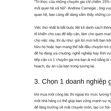
“Tri thức của những chuyên gia chỉ chiếm 15% 
mối quan hệ xã hội”- Andrew Carnegie , ông v
quan hệ, bạn càng dễ dàng sắm thấy những cơ
Việc thứ nhất là bắt buộc liệt kê danh sách th
tố khiến cho sao để tiếp cận, làm cho quen ma
cho việc này, thí dụ như: gửi lời mời kết bạn t
hữu họ hoặc bạn mang thể bắt đầu chuyện trò s
đề họ đang ưa chuộng, nghề nghiệp hay lĩnh 
tiếp cận có 1 chuyên gia mà bạn ái mộ bằng bí q
hoạch, dự án của bạn trong tương lai.
3. Chọn 1 doanh nghiệp 
khi mua một công tác thì ngoại trừ mức lương 
một nhà hàng có thể giúp bạn vững mạnh sự ngh
để tăng trưởng về mặt chuyên môn, tạo cơ hộ