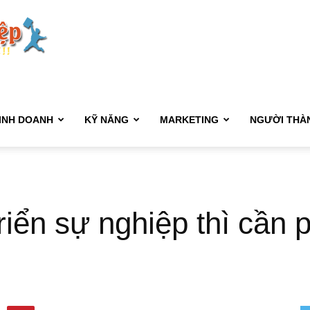
Kết
Nối
INH DOANH
KỸ NĂNG
MARKETING
NGƯỜI THÀ
Sự
riển sự nghiệp thì cần 
Nghiệp