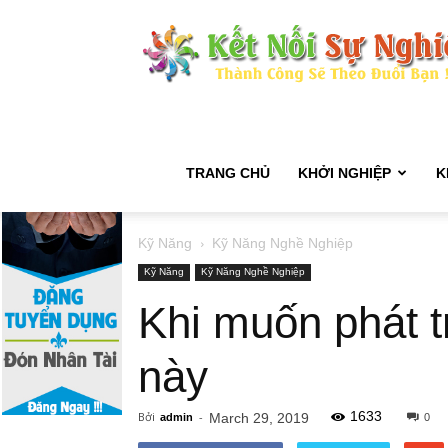
TRANG CHỦ
KHỞI NGHIỆP
K
Kỹ Năng
Kỹ Năng Nghề Nghiệp
Kỹ Năng
Kỹ Năng Nghề Nghiệp
Khi muốn phát t
này
1633
Bởi
-
March 29, 2019
admin
0