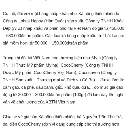
Cụ thể, đối với mặt hàng nhập khẩu như Xà bông thiên nhiêndo
Công ty Lohas Happy (Hàn Quốc) sản xuất, Công ty TNHH Khỏe
Đẹp (ATZ) nhập khẩu và phân phối tại Việt Nam có giá từ 450.000
– 680.000đ/sản phẩm. Các loại xà bông nhập khẩu từ Thái Lan có
giá mềm hơn, từ 50.000 – 150.000đ/sản phẩm.
Trong khi đó, tại Việt Nam các thương hiệu như Myin (Công ty
TNHH Thực Mỹ phẩm Myina), CocoCherry (Công ty TNHH
Dược Mỹ phẩm CocoCherry Việt Nam), Cocosavon (Công ty
TNHH Sản xuất – Thương mại và Dịch vụ Cô Ba)… được làm từ
cám gạo, cà phê, đậu xanh, gấc, khổ qua, dừa… có mức giá dao
động từ 30.000 – 300.000đ/sản phẩm (100gr) đã làm dấy lên nghi
vấn về chất lượng của XBTN Việt Nam.
Chia sẻ về giá bán Xà bông thiên nhiên, bà Nguyễn Trần Thu Trà,
đại diện CocoCherry (đơn vị đang cung cấp cho thị trường hơn