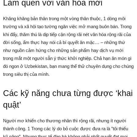
Làm quen với văn hóa mới
Khăng khăng bản thân trong một vòng thân thuộc, 1 dòng môi
trường và xã hội tạo tường ngăn việc mở mang buôn bán. Trong
khi đấy, thăm thú là dịp tiếp cận rộng rãi nét văn hóa rộng rãi của
đời sống, ẩm thực hay nói cả bí quyết ăn mặc… – những thứ
như nguồn cảm hứng cho những sản phẩm hay dịch vụ mới
trong mắt một người sẵn ý thức khởi nghiệp. Chả hạn ăn món gì
đó ngon ở Uzbekistan, bạn mang thể thử chuyên dụng cho chúng
trong siêu thị của mình.
Các kỹ năng chưa từng được ‘khai
quật’
Người mơ khiến cho thương nhân thì rộng rãi, nhưng ít người
thành công. 1 Trong các lý do bỏ cuộc được đưa ra là ”tôi thiếu
kỹ năng”. Nhưng thực tế đàn bà không phải nhất quyết đạt mọi