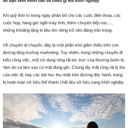
để bạn xem mình cần và thiếu gì khi khởi nghiệp
Khi quỹ thời kì trong ngày phân bổ cho các cuộc điện thoại, các
cuộc họp, hàng giờ ngồi máy tính, thêm chuyện bếp núc…,
những khoảng lặng lo liệu ôm riêng trở nên đáng trân trọng.
Về chuyện di chuyển, đây là một phần khó giảm thiểu trên con
đường tăng trưởng marketing. Tuy nhiên, trong những chuyến đi
kiểu công việc, mối sử dụng rộng rãi túc trực của thương buôn là
‘làm ăn và làm sao có mặt đúng giờ. Chúng lấy mất rộng rãi lý thú
của việc đi, hay các bài học thu nhặt trên đường độc hành, trang
bị hoàn toàn sở hữu thể thành chất liệu sở hữu sang khởi nghiệp.