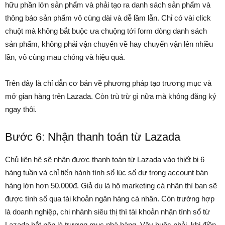
hữu phần lớn sản phẩm và phải tạo ra danh sách sản phẩm và
thông báo sản phẩm vô cùng dài và dễ lầm lẫn. Chỉ có vài click
chuột mà không bắt buộc ưa chuộng tới form dòng danh sách
sản phẩm, không phải vận chuyển về hay chuyển vận lên nhiều
lần, vô cùng mau chóng và hiệu quả.
Trên đây là chỉ dẫn cơ bản về phương pháp tạo trương mục và
mở gian hàng trên Lazada. Còn trù trừ gì nữa mà không đăng ký
ngay thôi.
Bước 6: Nhận thanh toán từ Lazada
Chủ liên hệ sẽ nhận được thanh toán từ Lazada vào thiết bị 6
hàng tuần và chỉ tiến hành tính sổ lúc số dư trong account bán
hàng lớn hơn 50.000đ. Giả dụ là hộ marketing cá nhân thì bạn sẽ
được tính sổ qua tài khoản ngân hàng cá nhân. Còn trường hợp
là doanh nghiệp, chi nhánh siêu thị thì tài khoản nhận tính sổ từ
Lazada bắt nên là trương mục nhà hàng. Vậy buộc phải, khi điền