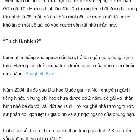
“Nếu thất bại tôi sẽ mở ra một ‘game’ mới và tiếp tục chiến đấu.”
Gặp gỡ Tôn Hương Linh lần đầu, ấn tượng lớn nhất đọng lại trong
tôi chính là đôi mắt, nó ẩn chứa một nội lực mạnh mẽ, tới mức
khó tin ở một cô gái có vóc người vốn rất nhỏ nhắn này.
“Thích là nhích?”
Luôn nhìn thẳng vào người đối diện, trả lời ngắn gọn, đúng trọng
tâm, Hương Linh kể lại quá trình khởi nghiệp của mình với chuỗi
cửa hàng “
Spaghetti Box
”.
Năm 2004, thi đỗ vào Đại học Quốc gia Hà Nội, chuyên ngành
tiếng Nhật. Nhưng chỉ học chưa được có 2 năm, cô gái với thân
hình nhỏ bé đó vội vã “dứt áo ra đi,” rời xa ghế nhà trường trước
sự phản đối kịch liệt từ gia đình và sự ngỡ ngàng của chúng bạn.
Linh chia sẻ, thậm chí có người thân trong gia đình 2-3 năm liền
vẫn không thèm nhìn mặt cô.