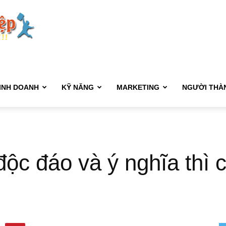
Kết
Nối
INH DOANH
KỸ NĂNG
MARKETING
NGƯỜI THÀ
Sự
ộc đáo và ý nghĩa thì c
Nghiệp