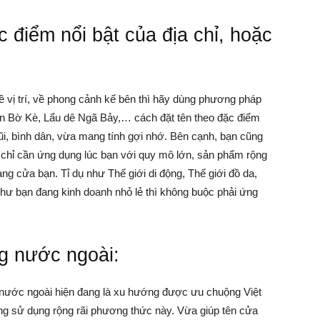
c điểm nổi bật của địa chỉ, hoặc
 vị trí, về phong cảnh kế bên thì hãy dùng phương pháp
ăn Bờ Kè, Lẩu dê Ngã Bảy,… cách đặt tên theo đặc điểm
ũi, bình dân, vừa mang tính gợi nhớ. Bên cạnh, bạn cũng
ó chỉ cần ứng dụng lúc bạn với quy mô lớn, sản phẩm rộng
àng cửa bạn. Tỉ dụ như Thế giới di động, Thế giới đồ da,
hư bạn đang kinh doanh nhỏ lẻ thì không buộc phải ứng
ng nước ngoài:
ng nước ngoài hiện đang là xu hướng được ưu chuộng Việt
ùng sử dụng rộng rãi phương thức này. Vừa giúp tên cửa