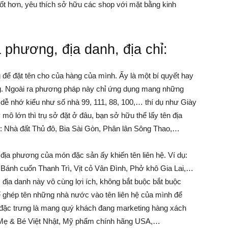
ốt hơn, yêu thích sở hữu các shop với mặt bằng kinh
a phương, địa danh, địa chỉ:
g để đặt tên cho của hàng của mình. Ấy là một bí quyết hay
ng. Ngoài ra phương pháp này chỉ ứng dụng mang những
 dễ nhớ kiểu như số nhà 99, 111, 88, 100,… thí dụ như Giày
mô lớn thì trụ sở đặt ở đâu, bạn sở hữu thể lấy tên địa
ư: Nhà đất Thủ đô, Bia Sài Gòn, Phân lân Sông Thao,…
 địa phương của món đặc sản ấy khiến tên liên hệ. Ví dụ:
ánh cuốn Thanh Trì, Vịt cỏ Vân Đình, Phở khô Gia Lai,…
 địa danh này vô cùng lợi ích, không bắt buộc bắt buộc
 ghép tên những nhà nước vào tên liên hệ của mình để
, đặc trưng là mang quý khách đang marketing hàng xách
p Mẹ & Bé Việt Nhật, Mỹ phẩm chính hãng USA,…