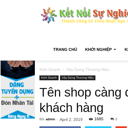
TRANG CHỦ
KHỞI NGHIỆP
K
Kinh Doanh
Xây Dựng Thương Hiệu
Kinh Doanh
Xây Dựng Thương Hiệu
Tên shop càng đ
khách hàng
1685
Bởi
-
April 2, 2019
admin
0