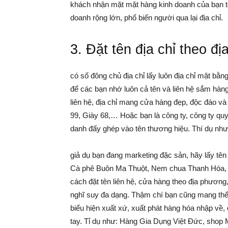
khách nhận mặt mặt hàng kinh doanh của bạn t
doanh rộng lớn, phổ biến người qua lại địa chỉ.
3. Đặt tên địa chỉ theo đị
có số đông chủ địa chỉ lấy luôn địa chỉ mặt bằn
để các bạn nhớ luôn cả tên và liên hệ sắm hà
liên hệ, địa chỉ mang cửa hàng đẹp, độc đáo và
99, Giày 68,… Hoặc bạn là công ty, công ty quy 
danh đấy ghép vào tên thương hiệu. Thí dụ nh
giả dụ bạn đang marketing đặc sản, hãy lấy tên
Cà phê Buôn Ma Thuột, Nem chua Thanh Hóa, B
cách đặt tên liên hệ, cửa hàng theo địa phương,
nghĩ suy đa dạng. Thậm chí bạn cũng mang thể
biểu hiện xuất xứ, xuất phát hàng hóa nhập về
tay. Tỉ dụ như: Hàng Gia Dụng Việt Đức, sho