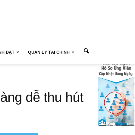
NH ĐẠT
QUẢN LÝ TÀI CHÍNH
àng dễ thu hút