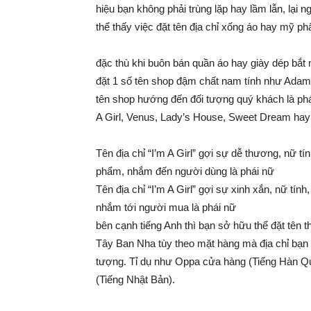
hiệu bạn không phải trùng lặp hay lầm lẫn, lại
thể thấy việc đặt tên địa chỉ xống áo hay mỹ ph
đặc thù khi buôn bán quần áo hay giày dép bắt
đặt 1 số tên shop đậm chất nam tính như Adam
tên shop hướng đến đối tượng quý khách là phá
A Girl, Venus, Lady’s House, Sweet Dream hay 
Tên địa chỉ “I’m A Girl” gợi sự dễ thương, nữ t
phẩm, nhắm đến người dùng là phái nữ
Tên địa chỉ “I’m A Girl” gợi sự xinh xắn, nữ tí
nhắm tới người mua là phái nữ
bên cạnh tiếng Anh thì bạn sở hữu thể đặt tê
Tây Ban Nha tùy theo mặt hàng mà địa chỉ bạn
tượng. Tỉ dụ như Oppa cửa hàng (Tiếng Hàn Qu
(Tiếng Nhật Bản).