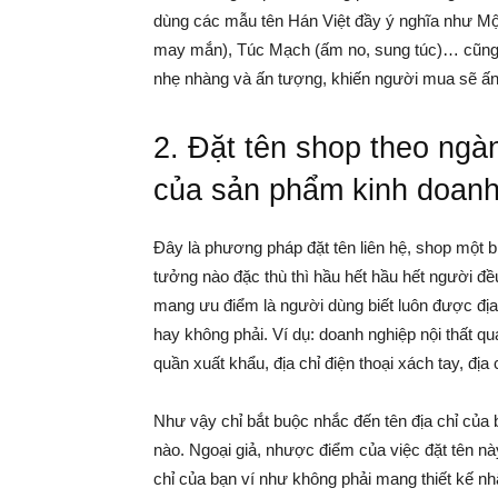
dùng các mẫu tên Hán Việt đầy ý nghĩa như Mộ
may mắn), Túc Mạch (ấm no, sung túc)… cũng s
nhẹ nhàng và ấn tượng, khiến người mua sẽ ấ
2. Đặt tên shop theo ngàn
của sản phẩm kinh doanh
Đây là phương pháp đặt tên liên hệ, shop một b
tưởng nào đặc thù thì hầu hết hầu hết người đề
mang ưu điểm là người dùng biết luôn được địa
hay không phải. Ví dụ: doanh nghiệp nội thất
quần xuất khẩu, địa chỉ điện thoại xách tay, đị
Như vậy chỉ bắt buộc nhắc đến tên địa chỉ của 
nào. Ngoại giả, nhược điểm của việc đặt tên nà
chỉ của bạn ví như không phải mang thiết kế nh