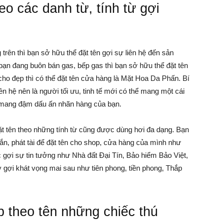
eo các danh từ, tính từ gợi
rên thì bạn sở hữu thể đặt tên gợi sự liên hệ đến sản
ạn đang buôn bán gas, bếp gas thì bạn sở hữu thể đặt tên
ho đẹp thì có thể đặt tên cửa hàng là Mặt Hoa Da Phấn. Bí
iên hệ nên là người tối ưu, tinh tế mới có thể mang một cái
i mang đậm dấu ấn nhãn hàng của bạn.
ặt tên theo những tính từ cũng được dùng hơi đa dạng. Bạn
n, phát tài để đặt tên cho shop, cửa hàng của mình như
gợi sự tin tưởng như Nhà đất Đại Tín, Bảo hiểm Bảo Việt,
 gợi khát vọng mai sau như tiên phong, tiền phong, Thắp
ẹp theo tên những chiếc thú