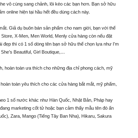
 nghe vô cùng sang chảnh, lôi kéo các bạn hơn. Bạn sở hữu
ẩm online hiện tại hầu hết đều dùng cách này.
 mắt. Giả dụ buôn bán sản phẩm cho nam giới, bạn với thể
 Store, X-Men, Men World, Menly cửa hàng còn nếu đặt
i đẹp thì có 1 số dòng tên bạn sở hữu thể chọn lựa như I’m
She’s Beautiful, Girl Boutique,…
ính, hoàn toàn ưa thích cho những địa chỉ phong cách, mỹ
nh, hoàn toàn yêu thích cho các cửa hàng bắt mắt, mỹ phẩm,
n theo 1 số nước khác như Hàn Quốc, Nhật Bản, Pháp hay
 đang marketing cốt tử hoặc bạn cảm thấy mẫu tên đó ấn
ốc), Zara, Mango (Tiếng Tây Ban Nha), Hikaru, Sakura