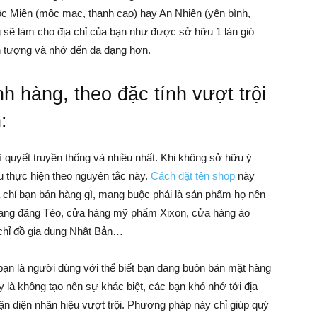
c Miên (mộc mạc, thanh cao) hay An Nhiên (yên bình,
ẽ làm cho địa chỉ của bạn như được sở hữu 1 làn gió
n tượng và nhớ đến đa dạng hơn.
Làm
h hàng, theo đặc tính vượt trội
:
Giàu
í quyết truyền thống và nhiều nhất. Khi không sở hữu ý
u thực hiện theo nguyên tắc này.
Cách đặt tên shop
này
 chỉ bạn bán hàng gì, mang buộc phải là sản phẩm họ nên
 quang đãng Tèo, cửa hàng mỹ phẩm Xixon, cửa hàng áo
a chỉ đồ gia dụng Nhật Bản…
bạn là người dùng với thể biết bạn đang buôn bán mặt hàng
y là không tạo nên sự khác biệt, các bạn khó nhớ tới địa
ận diện nhãn hiệu vượt trội. Phương pháp này chỉ giúp quý