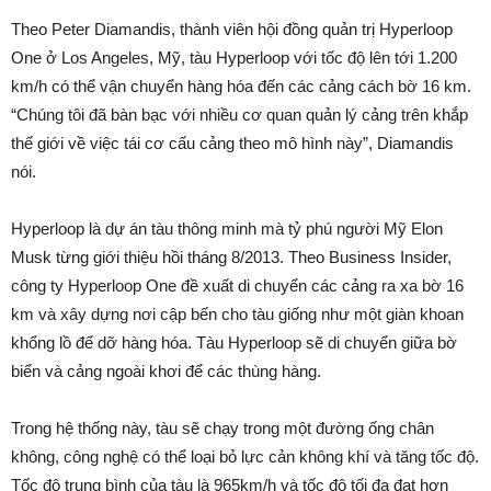
Theo Peter Diamandis, thành viên hội đồng quản trị Hyperloop
One ở Los Angeles, Mỹ, tàu Hyperloop với tốc độ lên tới 1.200
km/h có thể vận chuyển hàng hóa đến các cảng cách bờ 16 km.
“Chúng tôi đã bàn bạc với nhiều cơ quan quản lý cảng trên khắp
thế giới về việc tái cơ cấu cảng theo mô hình này”, Diamandis
nói.
Hyperloop là dự án tàu thông minh mà tỷ phú người Mỹ Elon
Musk từng giới thiệu hồi tháng 8/2013. Theo Business Insider,
công ty Hyperloop One đề xuất di chuyển các cảng ra xa bờ 16
km và xây dựng nơi cập bến cho tàu giống như một giàn khoan
khổng lồ để dỡ hàng hóa. Tàu Hyperloop sẽ di chuyển giữa bờ
biển và cảng ngoài khơi để các thùng hàng.
Trong hệ thống này, tàu sẽ chạy trong một đường ống chân
không, công nghệ có thể loại bỏ lực cản không khí và tăng tốc độ.
Tốc độ trung bình của tàu là 965km/h và tốc độ tối đa đạt hơn